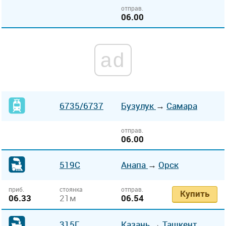
отправ.
06.00
ad
6735
/6737
Бузулук
→
Самара
отправ.
06.00
519С
Анапа
→
Орск
приб.
стоянка
отправ.
Купить
06.33
21м
06.54
315Г
Казань
→
Ташкент