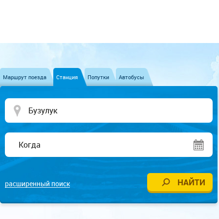
Маршрут поезда
Станция
Попутки
Автобусы
расширенный поиск