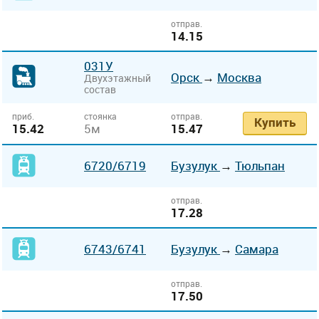
отправ.
14.15
031У
Орск
→
Москва
Двухэтажный
состав
приб.
стоянка
отправ.
Купить
15.42
5м
15.47
6720
/6719
Бузулук
→
Тюльпан
отправ.
17.28
6743
/6741
Бузулук
→
Самара
отправ.
17.50