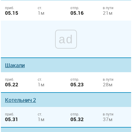
приб.
ст.
отпр.
в пути
05.15
1м
05.16
21м
ad
Шакали
приб.
ст.
отпр.
в пути
05.22
1м
05.23
28м
Котельнич 2
приб.
ст.
отпр.
в пути
05.31
1м
05.32
37м