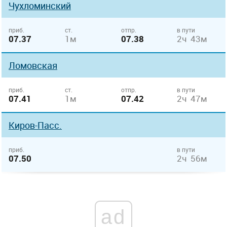
Чухломинский
приб.
ст.
отпр.
в пути
07.37
1м
07.38
2ч 43м
Ломовская
приб.
ст.
отпр.
в пути
07.41
1м
07.42
2ч 47м
Киров-Пасс.
приб.
в пути
07.50
2ч 56м
ad