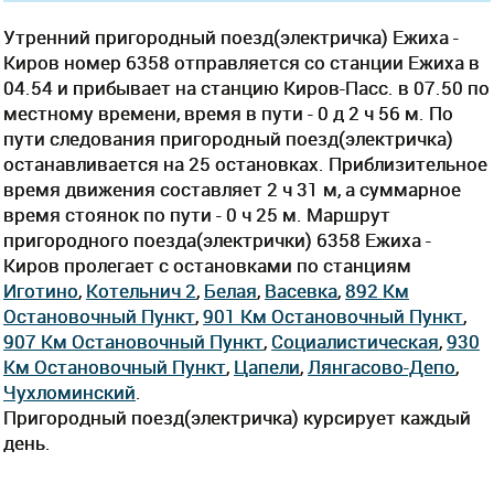
Утренний пригородный поезд(электричка) Ежиха -
Киров номер 6358 отправляется со станции Ежиха в
04.54 и прибывает на станцию Киров-Пасс. в 07.50 по
местному времени, время в пути - 0 д 2 ч 56 м. По
пути следования пригородный поезд(электричка)
останавливается на 25 остановках. Приблизительное
время движения составляет 2 ч 31 м, а суммарное
время стоянок по пути - 0 ч 25 м. Маршрут
пригородного поезда(электрички) 6358 Ежиха -
Киров пролегает c остановками по станциям
Иготино
,
Котельнич 2
,
Белая
,
Васевка
,
892 Км
Остановочный Пункт
,
901 Км Остановочный Пункт
,
907 Км Остановочный Пункт
,
Социалистическая
,
930
Км Остановочный Пункт
,
Цапели
,
Лянгасово-Депо
,
Чухломинский
.
Пригородный поезд(электричка) курсирует каждый
день.