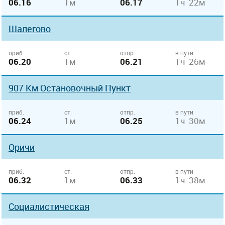
06.16
1м
06.17
1ч 22м
Шалегово
приб.
ст.
отпр.
в пути
06.20
1м
06.21
1ч 26м
907 Км Остановочный Пункт
приб.
ст.
отпр.
в пути
06.24
1м
06.25
1ч 30м
Оричи
приб.
ст.
отпр.
в пути
06.32
1м
06.33
1ч 38м
Социалистическая