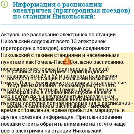
Информация о расписании
электричек (пригородных поездов)
по станции Никольский:
Актуальное расписание электричек по станции
Никольский содержит всего 13 электричек
(пригородных поездов), которые соединяют
Никольский с такими станциями и населенными
пунктами как Гомель-Пасс.. Согласно расписанию,
последняя электричка (пригородный поезд)
В расписании электричек (пригородных
отправляется в 20 ч 52 м до пункта назначения
поездов) по станции Никольский возможны
Гомель-Пасс.. Ближайшие станции и остановочные
текущие изменения. Рекомендуем уточнять
пункты Гомель-Четный, Гомель-Пасс.. Для всех
информацию в справочной службе вашего
маршрутов по вышеупомянутым населенным
вокзала. Обращаем ваше внимание на то, что
пунктам доступна полная информация о расписании -
время, указанное в расписаниях -
местное
.
время отправления, время прибытия, маршруты и
другая полезная информация. При планировании
поездки стоить обратить внимание на то, что чаще
всего электрички на станции Никольский