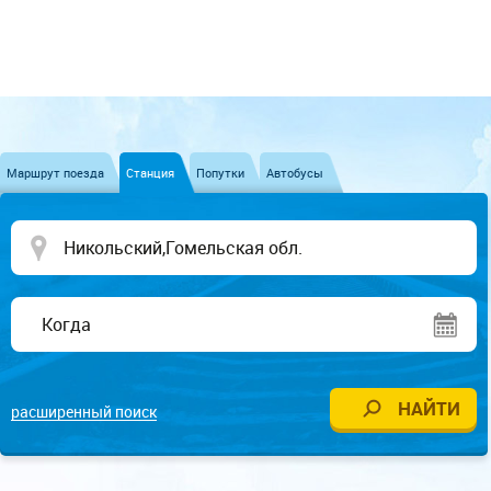
Маршрут поезда
Станция
Попутки
Автобусы
расширенный поиск