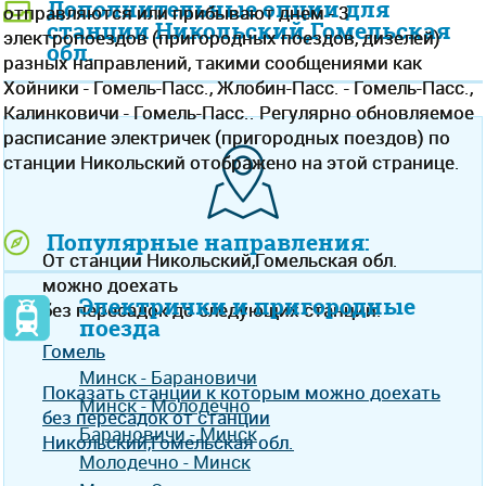
Дополнительные опции для
отправляются или прибывают днем - 3
станции Никольский,Гомельская
электропоездов (пригородных поездов, дизелей)
обл.
разных направлений, такими сообщениями как
Хойники - Гомель-Пасс., Жлобин-Пасс. - Гомель-Пасс.,
Калинковичи - Гомель-Пасс.. Регулярно обновляемое
расписание электричек (пригородных поездов) по
станции Никольский отображено на этой странице.
Популярные направления:
От станции Никольский,Гомельская обл.
можно доехать
Электрички и пригородные
без пересадок до следующих станций:
поезда
Гомель
Минск - Барановичи
Показать станции к которым можно доехать
Минск - Молодечно
без пересадок от станции
Барановичи - Минск
Никольский,Гомельская обл.
Молодечно - Минск