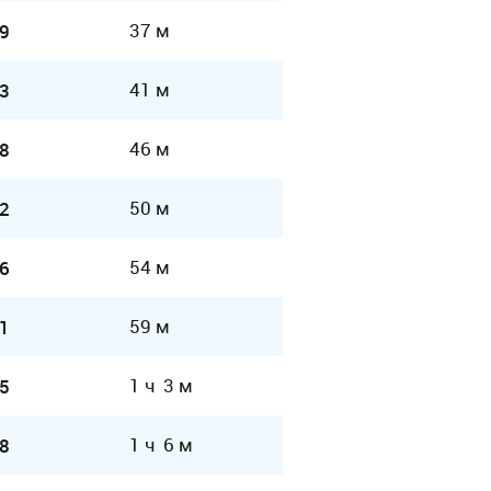
37 м
9
41 м
3
46 м
8
50 м
2
54 м
6
59 м
1
1 ч 3 м
5
1 ч 6 м
8