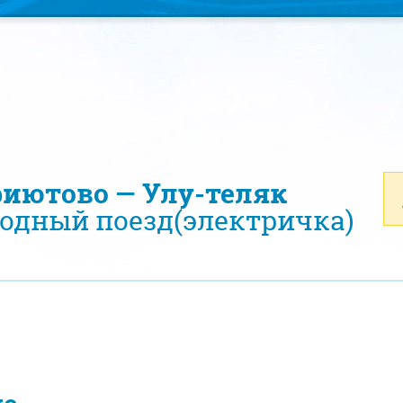
риютово — Улу-теляк
одный поезд(электричка)