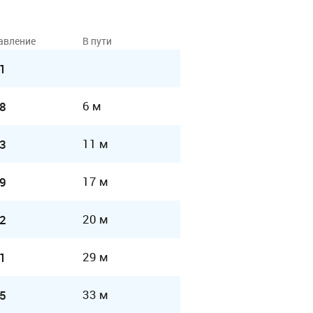
авление
В пути
1
6 м
8
11 м
3
17 м
9
20 м
2
29 м
1
33 м
5