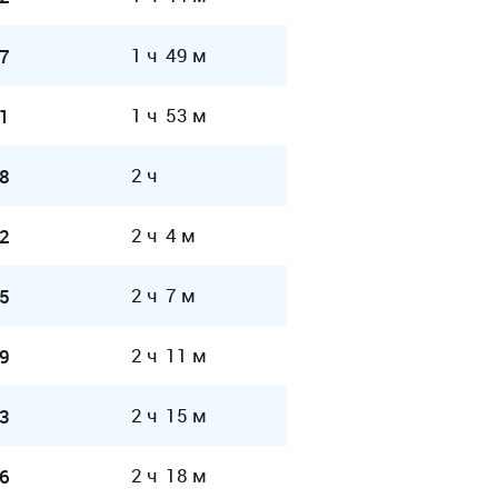
1 ч 49 м
7
1 ч 53 м
1
2 ч
8
2 ч 4 м
2
2 ч 7 м
5
2 ч 11 м
9
2 ч 15 м
3
2 ч 18 м
6