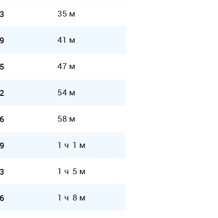
35 м
3
41 м
9
47 м
5
54 м
2
58 м
6
1 ч 1 м
9
1 ч 5 м
3
1 ч 8 м
6