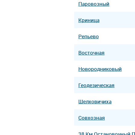
Паровозный
Криница
Репьево
Восточная
Новородниковый
Геодезическая
Шелховичиха
Совхозная
38 Км Остановочный 