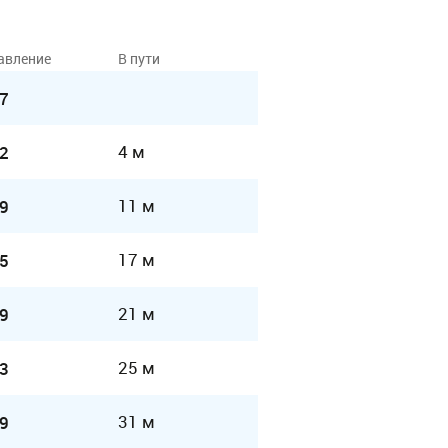
авление
В пути
7
4 м
2
11 м
9
17 м
5
21 м
9
25 м
3
31 м
9