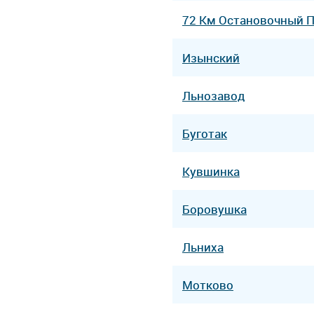
72 Км Остановочный 
Изынский
Льнозавод
Буготак
Кувшинка
Боровушка
Льниха
Мотково