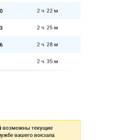
2 ч 22 м
0
2 ч 25 м
3
2 ч 28 м
6
2 ч 35 м
й
возможны текущие
ужбе вашего вокзала.