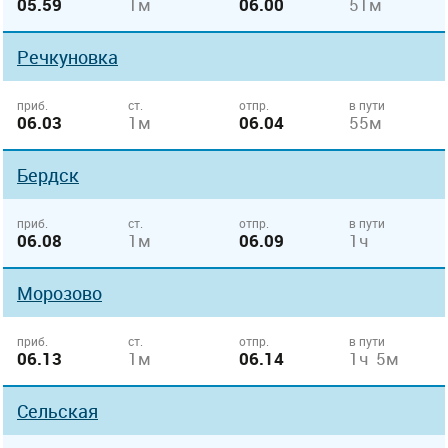
05.59
1м
06.00
51м
Речкуновка
приб.
ст.
отпр.
в пути
06.03
1м
06.04
55м
Бердск
приб.
ст.
отпр.
в пути
06.08
1м
06.09
1ч
Морозово
приб.
ст.
отпр.
в пути
06.13
1м
06.14
1ч 5м
Сельская