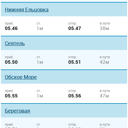
Нижняя Ельцовка
приб.
ст.
отпр.
в пути
05.46
1м
05.47
38м
Сеятель
приб.
ст.
отпр.
в пути
05.50
1м
05.51
42м
Обское Море
приб.
ст.
отпр.
в пути
05.55
1м
05.56
47м
Береговая
приб.
ст.
отпр.
в пути