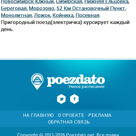
Новосибирск-Южный
,
Сибирская
,
Нижняя Ельцовка
,
Береговая
,
Морозово
,
52 Км Остановочный Пункт
,
Монолитная
,
Ложок
,
Койниха
,
Посевная
.
Пригородный поезд(электричка) курсирует каждый
день.
НА ГЛАВНУЮ
О ПРОЕКТЕ
РЕКЛАМА
ОБРАТНАЯ СВЯЗЬ
Copyright @ 2011-2026 Poezdato.net. Все права