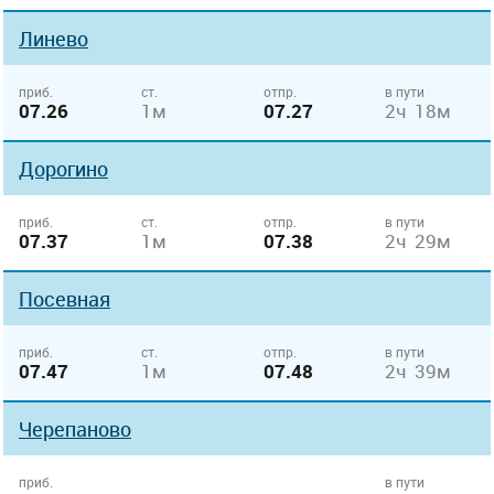
Линево
приб.
ст.
отпр.
в пути
07.26
1м
07.27
2ч 18м
Дорогино
приб.
ст.
отпр.
в пути
07.37
1м
07.38
2ч 29м
Посевная
приб.
ст.
отпр.
в пути
07.47
1м
07.48
2ч 39м
Черепаново
приб.
в пути