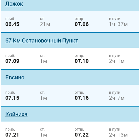
Ложок
приб.
ст.
отпр.
в пути
06.45
21м
07.06
1ч 37м
67 Км Остановочный Пункт
приб.
ст.
отпр.
в пути
07.09
1м
07.10
2ч 1м
Евсино
приб.
ст.
отпр.
в пути
07.15
1м
07.16
2ч 7м
Койниха
приб.
ст.
отпр.
в пути
07.21
1м
07.22
2ч 13м