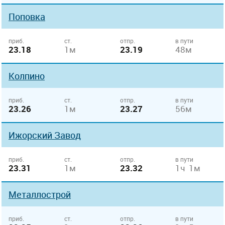
Поповка
приб.
ст.
отпр.
в пути
23.18
1м
23.19
48м
Колпино
приб.
ст.
отпр.
в пути
23.26
1м
23.27
56м
Ижорский Завод
приб.
ст.
отпр.
в пути
23.31
1м
23.32
1ч 1м
Металлострой
приб.
ст.
отпр.
в пути