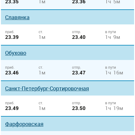
23.35
1м
23.36
1ч 5м
Славянка
приб.
ст.
отпр.
в пути
23.39
1м
23.40
1ч 9м
Обухово
приб.
ст.
отпр.
в пути
23.46
1м
23.47
1ч 16м
Санкт-Петербург-Сортировочная
приб.
ст.
отпр.
в пути
23.49
1м
23.50
1ч 19м
Фарфоровская