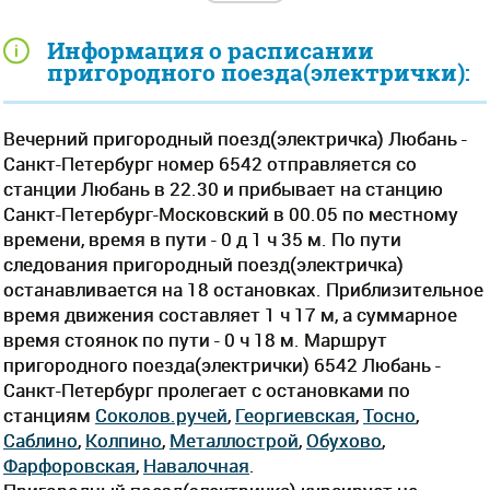
Информация о расписании
пригородного поезда(электрички):
Вечерний пригородный поезд(электричка) Любань -
Санкт-Петербург номер 6542 отправляется со
станции Любань в 22.30 и прибывает на станцию
Санкт-Петербург-Московский в 00.05 по местному
времени, время в пути - 0 д 1 ч 35 м. По пути
следования пригородный поезд(электричка)
останавливается на 18 остановках. Приблизительное
время движения составляет 1 ч 17 м, а суммарное
время стоянок по пути - 0 ч 18 м. Маршрут
пригородного поезда(электрички) 6542 Любань -
Санкт-Петербург пролегает c остановками по
станциям
Соколов.ручей
,
Георгиевская
,
Тосно
,
Саблино
,
Колпино
,
Металлострой
,
Обухово
,
Фарфоровская
,
Навалочная
.