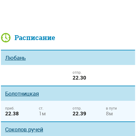
Расписание
Любань
отпр.
22.30
Болотницкая
приб.
ст.
отпр.
в пути
22.38
1м
22.39
8м
Соколов.ручей