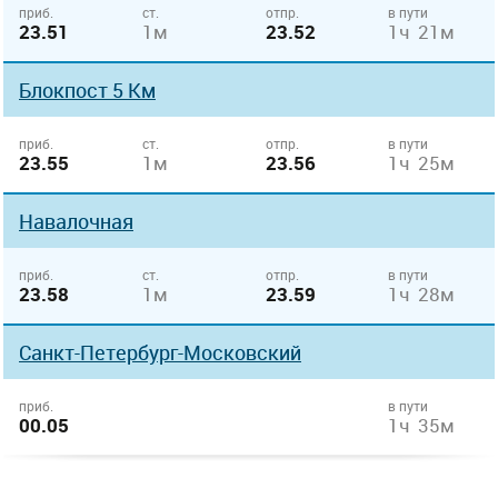
приб.
ст.
отпр.
в пути
23.51
1м
23.52
1ч 21м
Блокпост 5 Км
приб.
ст.
отпр.
в пути
23.55
1м
23.56
1ч 25м
Навалочная
приб.
ст.
отпр.
в пути
23.58
1м
23.59
1ч 28м
Санкт-Петербург-Московский
приб.
в пути
00.05
1ч 35м