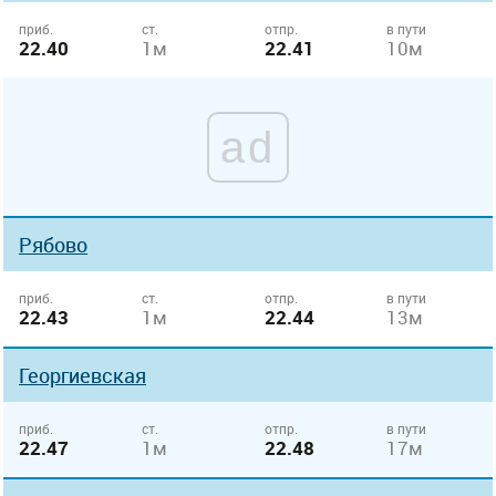
приб.
ст.
отпр.
в пути
22.40
1м
22.41
10м
ad
Рябово
приб.
ст.
отпр.
в пути
22.43
1м
22.44
13м
Георгиевская
приб.
ст.
отпр.
в пути
22.47
1м
22.48
17м