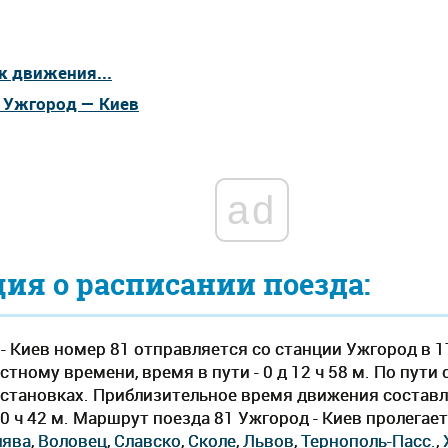
к движения...
а Ужгород — Киев
ad
я о расписании поезда:
- Киев номер 81 отправляется со станции Ужгород в 1
естному времени, время в пути - 0 д 12 ч 58 м. По пути
остановках. Приблизительное время движения составля
 0 ч 42 м. Маршрут поезда 81 Ужгород - Киев пролегае
лява
,
Воловец
,
Славско
,
Сколе
,
Львов
,
Тернополь-Пасс.
,