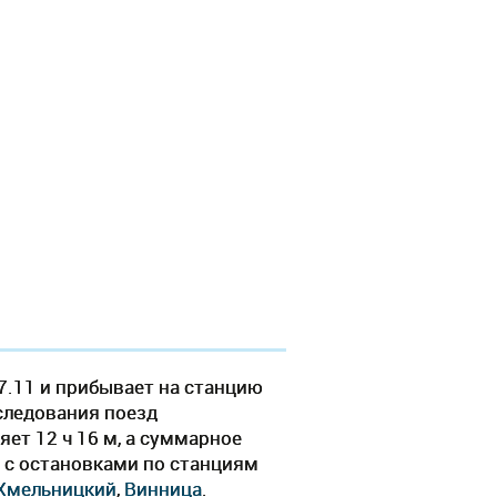
7.11 и прибывает на станцию
 следования поезд
ет 12 ч 16 м, а суммарное
т c остановками по станциям
Хмельницкий
,
Винница
.