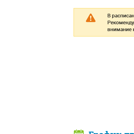
В расписа
Рекоменду
внимание н