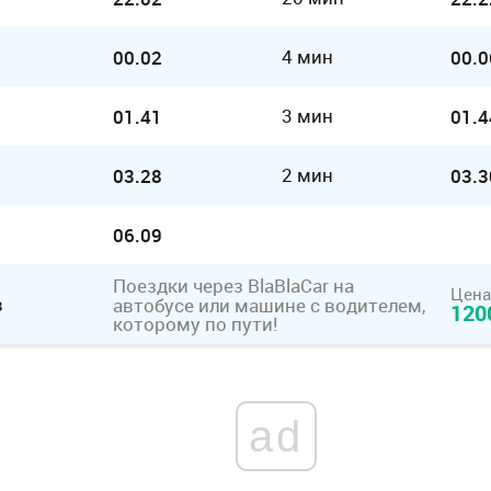
4 мин
00.02
00.0
3 мин
01.41
01.4
2 мин
03.28
03.3
06.09
Поездки через BlaBlaCar
на
Цена
в
автобусе или машине с водителем,
120
которому по пути!
ad