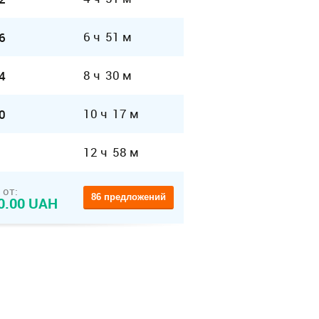
6 ч 51 м
6
8 ч 30 м
4
10 ч 17 м
0
12 ч 58 м
 от:
86 предложений
0.00 UAH