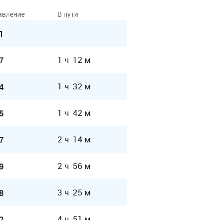
авление
В пути
1
1 ч 12 м
7
1 ч 32 м
4
1 ч 42 м
5
2 ч 14 м
7
2 ч 56 м
9
3 ч 25 м
8
4 ч 51 м
2