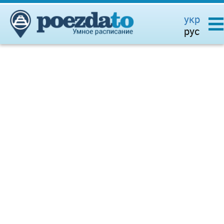
укр
рус