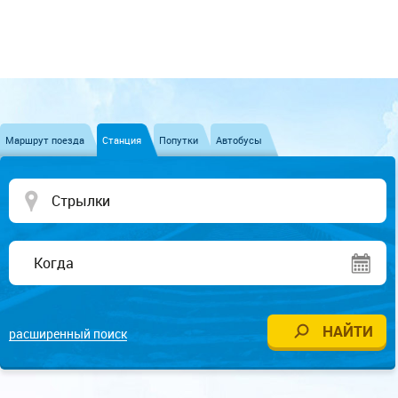
Маршрут поезда
Станция
Попутки
Автобусы
расширенный поиск