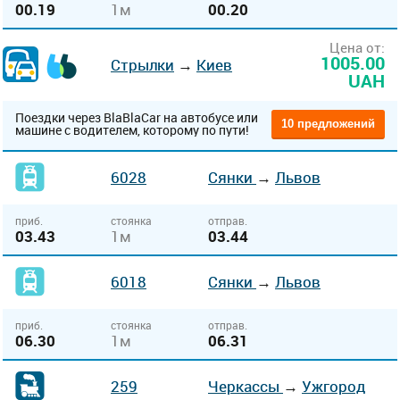
00.19
1м
00.20
Цена от:
1005.00
Стрылки
→
Киев
UAH
Поездки через BlaBlaCar на автобусе или
10 предложений
машине с водителем, которому по пути!
6028
Сянки
→
Львов
приб.
стоянка
отправ.
03.43
1м
03.44
6018
Сянки
→
Львов
приб.
стоянка
отправ.
06.30
1м
06.31
259
Черкассы
→
Ужгород