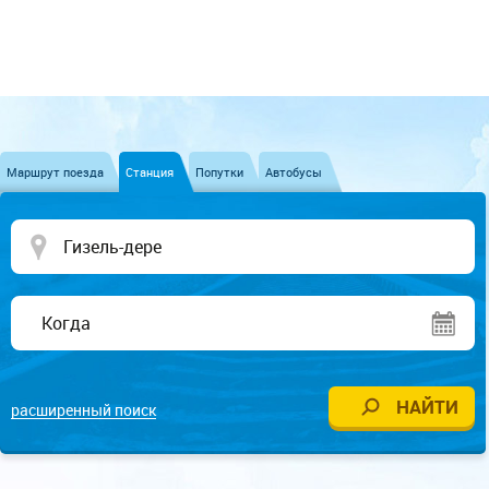
Маршрут поезда
Станция
Попутки
Автобусы
расширенный поиск