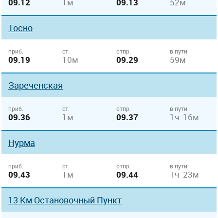
09.12
1м
09.13
52м
Тосно
приб.
ст.
отпр.
в пути
09.19
10м
09.29
59м
Зареченская
приб.
ст.
отпр.
в пути
09.36
1м
09.37
1ч 16м
Нурма
приб.
ст.
отпр.
в пути
09.43
1м
09.44
1ч 23м
13 Км Остановочный Пункт