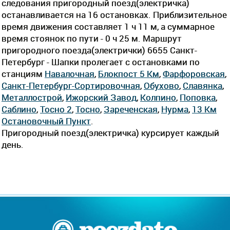
следования пригородный поезд(электричка)
останавливается на 16 остановках. Приблизительное
время движения составляет 1 ч 11 м, а суммарное
время стоянок по пути - 0 ч 25 м. Маршрут
пригородного поезда(электрички) 6655 Санкт-
Петербург - Шапки пролегает c остановками по
станциям
Навалочная
,
Блокпост 5 Км
,
Фарфоровская
,
Санкт-Петербург-Сортировочная
,
Обухово
,
Славянка
,
Металлострой
,
Ижорский Завод
,
Колпино
,
Поповка
,
Саблино
,
Тосно 2
,
Тосно
,
Зареченская
,
Нурма
,
13 Км
Остановочный Пункт
.
Пригородный поезд(электричка) курсирует каждый
день.