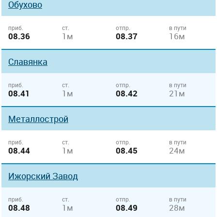
Обухово
приб.
ст.
отпр.
в пути
08.36
1м
08.37
16м
Славянка
приб.
ст.
отпр.
в пути
08.41
1м
08.42
21м
Металлострой
приб.
ст.
отпр.
в пути
08.44
1м
08.45
24м
Ижорский Завод
приб.
ст.
отпр.
в пути
08.48
1м
08.49
28м