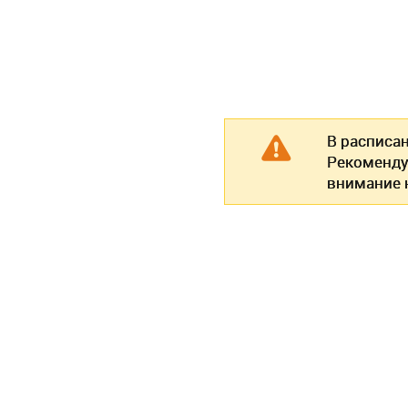
В расписа
Рекоменду
внимание н