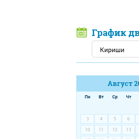
График д
Август
2
Пн
Вт
Ср
Чт
3
4
5
6
10
11
12
13