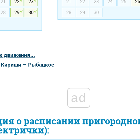
21
22
23
21
22
23
24
25
26
28
29
30
28
29
30
к движения...
а Кириши — Рыбацкое
ad
ия о расписании пригородно
ектрички):