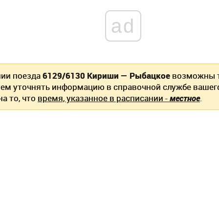
ad
нии поезда
6129/6130 Кириши — Рыбацкое
возможны т
ем уточнять информацию в справочной службе вашег
а то, что
время, указанное в расписании -
местное
.