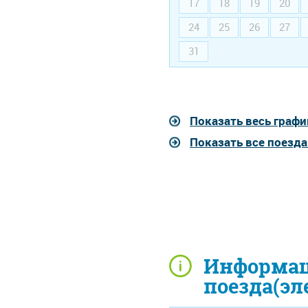
17
18
19
20
24
25
26
27
31
Показать весь графи
Показать все поезд
Информац
поезда(эл