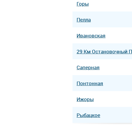
Горы
Пелла
Ивановская
29 Км Остановочный 
Саперная
Понтонная
Ижоры
Рыбацкое