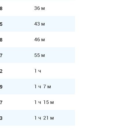
36 м
8
43 м
5
46 м
8
55 м
7
1 ч
2
1 ч 7 м
9
1 ч 15 м
7
1 ч 21 м
3