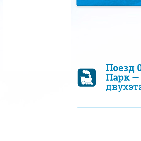
Поезд 
Парк —
двухэт