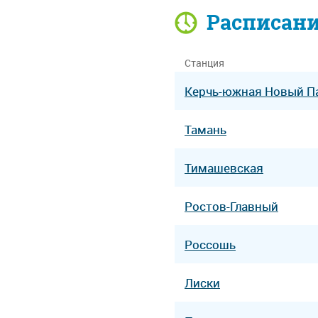
Расписан
Станция
Керчь-южная Новый П
Тамань
Тимашевская
Ростов-Главный
Россошь
Лиски