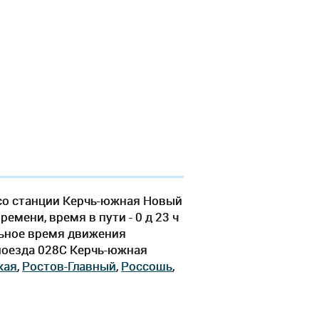
со станции Керчь-южная Новый
емени, время в пути - 0 д 23 ч
льное время движения
 поезда 028С Керчь-южная
кая
,
Ростов-Главный
,
Россошь
,