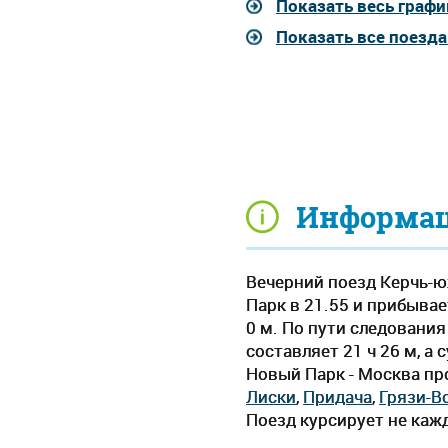
Показать весь графи
Показать все поезд
Информаци
Вечерний поезд Керчь-ю
Парк в 21.55 и прибывае
0 м. По пути следовани
составляет 21 ч 26 м, а
Новый Парк - Москва пр
Лиски
,
Придача
,
Грязи-В
Поезд курсирует не кажд