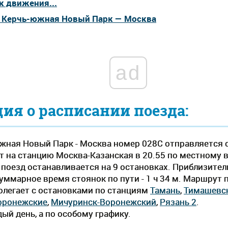
к движения...
а Керчь-южная Новый Парк — Москва
ad
я о расписании поезда:
жная Новый Парк - Москва номер 028С отправляется 
т на станцию Москва-Казанская в 20.55 по местному вр
я поезд останавливается на 9 остановках. Приблизите
 суммарное время стоянок по пути - 1 ч 34 м. Маршрут
олегает c остановками по станциям
Тамань
,
Тимашевс
оронежские
,
Мичуринск-Воронежский
,
Рязань 2
.
ый день, а по особому графику.