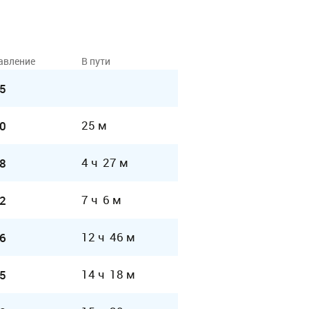
авление
В пути
5
25 м
0
4 ч 27 м
8
7 ч 6 м
2
12 ч 46 м
6
14 ч 18 м
5