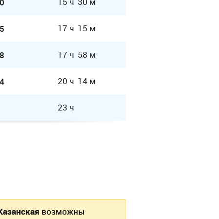
15 ч 30 м
0
17 ч 15 м
5
17 ч 58 м
8
20 ч 14 м
4
23 ч
Казанская
возможны