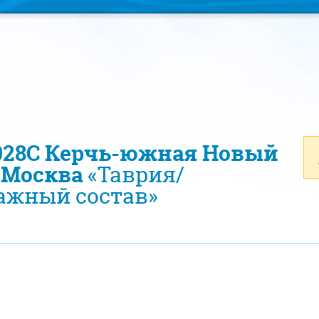
028С Керчь-южная Новый
 Москва
«Таврия/
ажный состав»