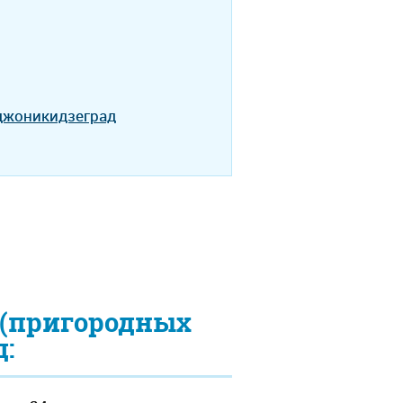
рджоникидзеград
 (пригородных
: