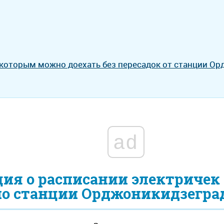
 которым можно доехать без пересадок от станции О
ad
ия о расписании электричек
по станции Орджоникидзеград