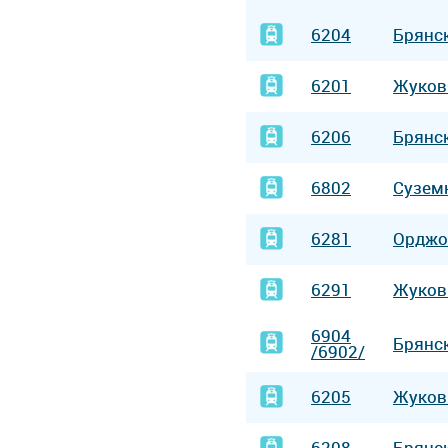
6204
Брянс
6201
Жуков
6206
Брянс
6802
Сузем
6281
Орджо
6291
Жуков
6904
Брянс
/6902/
6205
Жуков
6208
Брянс