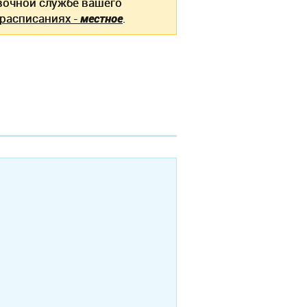
вочной службе вашего
 расписаниях -
местное
.