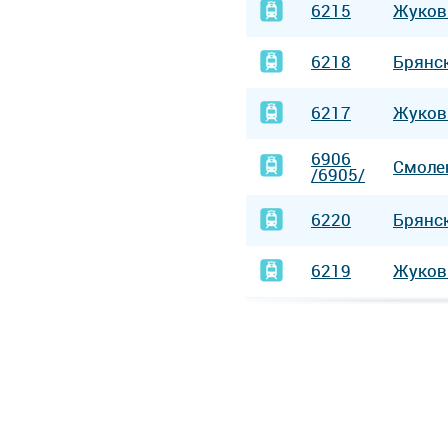
6215
Жуков
6218
Брянс
6217
Жуков
6906
Смоле
/6905/
6220
Брянс
6219
Жуков