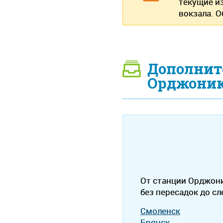
текущие и
вокзала. 
Дополнит
Орджоник
От станции Орджон
без пересадок до с
Смоленск
Брянск