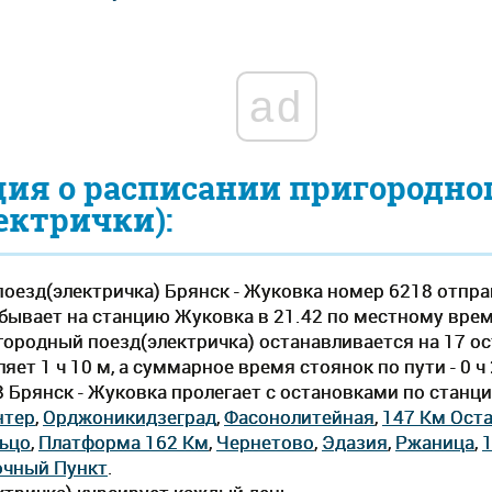
ad
ия о расписании пригородно
ектрички):
оезд(электричка) Брянск - Жуковка номер 6218 отпра
бывает на станцию Жуковка в 21.42 по местному времени
городный поезд(электричка) останавливается на 17 о
ет 1 ч 10 м, а суммарное время стоянок по пути - 0 
8 Брянск - Жуковка пролегает c остановками по стан
нтер
,
Орджоникидзеград
,
Фасонолитейная
,
147 Км Ост
ьцо
,
Платформа 162 Км
,
Чернетово
,
Эдазия
,
Ржаница
,
очный Пункт
.