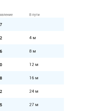
авление
В пути
7
4 м
2
8 м
6
12 м
0
16 м
8
24 м
2
27 м
5