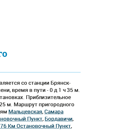
го
вляется со станции Брянск-
, время в пути - 0 д 1 ч 35 м.
становках. Приблизительное
ч 25 м. Маршрут пригородного
циям
Мальцевская
,
Самара
ановочный Пункт
,
Бордавичи
,
176 Км Остановочный Пункт
,