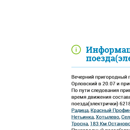
Информац
поезда(эл
Вечерний пригородный п
Орловский в 20.07 и при
По пути следования при
время движения составля
поезда(электрички) 621
Радица
,
Красный Профи
Нетьинка
,
Хотылево
,
Сел
Тросна
,
183 Км Останов