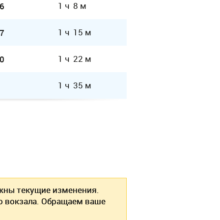
1 ч 8 м
6
1 ч 15 м
7
1 ч 22 м
0
1 ч 35 м
ны текущие изменения.
о вокзала. Обращаем ваше