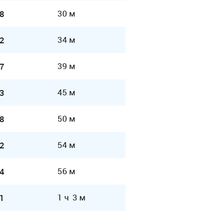
30 м
8
34 м
2
39 м
7
45 м
3
50 м
8
54 м
2
56 м
4
1 ч 3 м
1