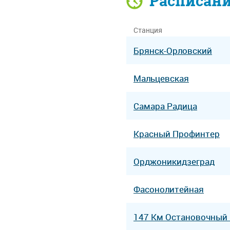
Расписан
Станция
Брянск-Орловский
Мальцевская
Самара Радица
Красный Профинтер
Орджоникидзеград
Фасонолитейная
147 Км Остановочный