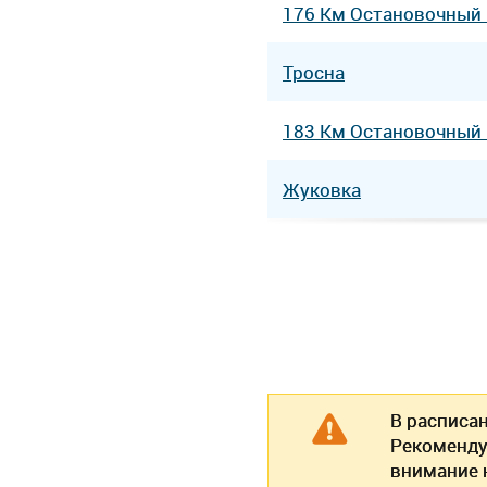
176 Км Остановочный
Тросна
183 Км Остановочный
Жуковка
В расписа
Рекоменду
внимание н