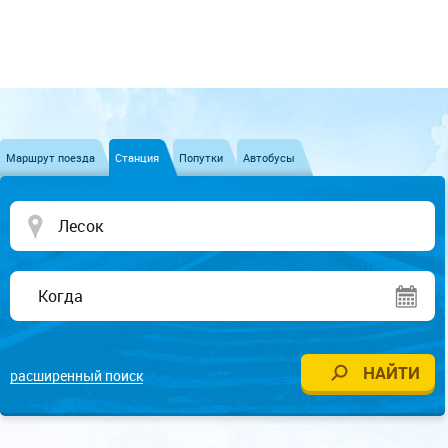
Маршрут поезда
Станция
Попутки
Автобусы
расширенный поиск