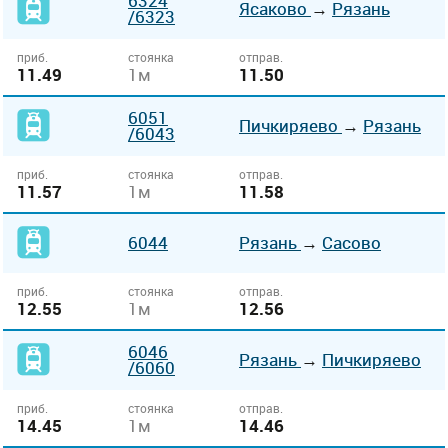
6324
Ясаково
→
Рязань
/6323
приб.
стоянка
отправ.
11.49
1м
11.50
6051
Пичкиряево
→
Рязань
/6043
приб.
стоянка
отправ.
11.57
1м
11.58
6044
Рязань
→
Сасово
приб.
стоянка
отправ.
12.55
1м
12.56
6046
Рязань
→
Пичкиряево
/6060
приб.
стоянка
отправ.
14.45
1м
14.46