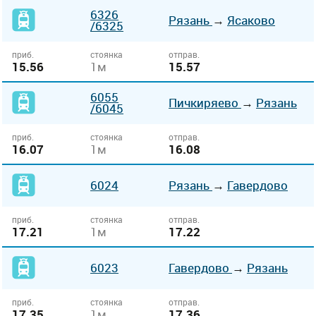
6326
Рязань
→
Ясаково
/6325
приб.
стоянка
отправ.
15.56
1м
15.57
6055
Пичкиряево
→
Рязань
/6045
приб.
стоянка
отправ.
16.07
1м
16.08
6024
Рязань
→
Гавердово
приб.
стоянка
отправ.
17.21
1м
17.22
6023
Гавердово
→
Рязань
приб.
стоянка
отправ.
17.35
1м
17.36