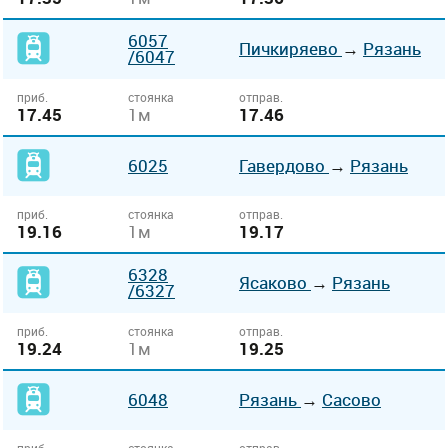
6057
Пичкиряево
→
Рязань
/6047
приб.
стоянка
отправ.
17.45
1м
17.46
6025
Гавердово
→
Рязань
приб.
стоянка
отправ.
19.16
1м
19.17
6328
Ясаково
→
Рязань
/6327
приб.
стоянка
отправ.
19.24
1м
19.25
6048
Рязань
→
Сасово