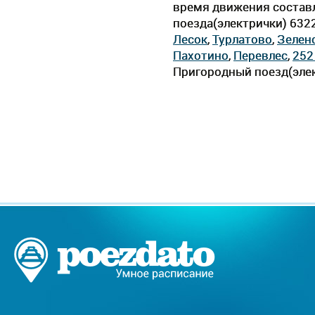
время движения составля
поезда(электрички) 632
Лесок
,
Турлатово
,
Зелен
Пахотино
,
Перевлес
,
252
Пригородный поезд(элек