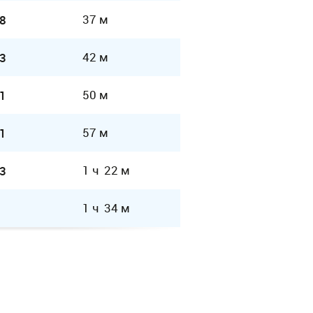
37 м
8
42 м
3
50 м
1
57 м
1
1 ч 22 м
3
1 ч 34 м