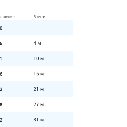
авление
В пути
0
4 м
5
10 м
1
15 м
6
21 м
2
27 м
8
31 м
2