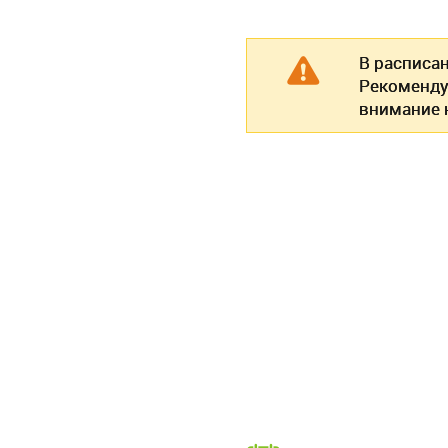
В расписа
Рекоменду
внимание н