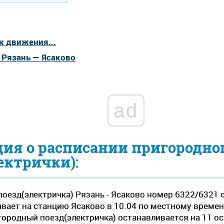
к движения...
 Рязань — Ясаково
ad
ия о расписании пригородно
ектрички):
оезд(электричка) Рязань - Ясаково номер 6322/6321 
ывает на станцию Ясаково в 10.04 по местному времени, 
городный поезд(электричка) останавливается на 11 о