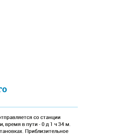
го
отправляется со станции
время в пути - 0 д 1 ч 34 м.
становках. Приблизительное