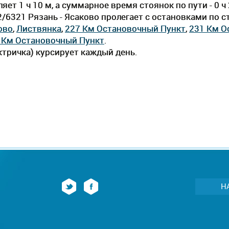
ет 1 ч 10 м, а суммарное время стоянок по пути - 0 
2/6321 Рязань - Ясаково пролегает c остановками по 
ово
,
Листвянка
,
227 Км Остановочный Пункт
,
231 Км О
 Км Остановочный Пункт
.
тричка) курсирует каждый день.
Н