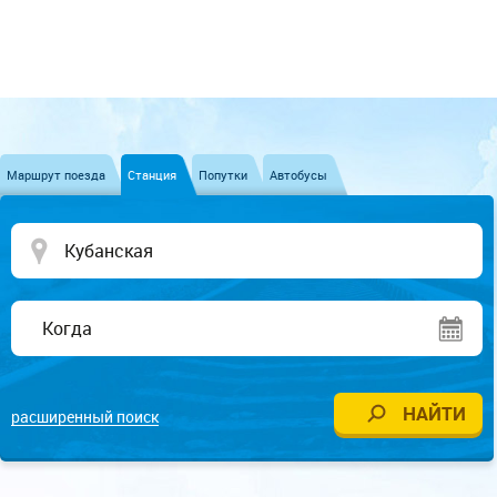
Маршрут поезда
Станция
Попутки
Автобусы
расширенный поиск