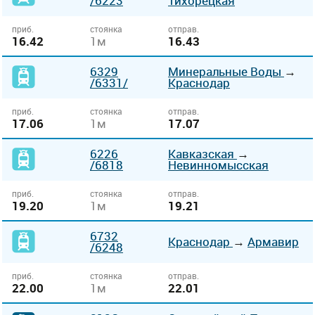
/6223
Тихорецкая
приб.
стоянка
отправ.
16.42
1м
16.43
6329
Минеральные Воды
→
/6331/
Краснодар
приб.
стоянка
отправ.
17.06
1м
17.07
6226
Кавказская
→
/6818
Невинномысская
приб.
стоянка
отправ.
19.20
1м
19.21
6732
Краснодар
→
Армавир
/6248
приб.
стоянка
отправ.
22.00
1м
22.01