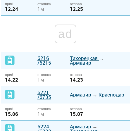
приб.
стоянка
отправ.
12.24
1м
12.25
ad
6216
Тихорецкая
→
/6215
Армавир
приб.
стоянка
отправ.
14.22
1м
14.23
6221
Армавир
→
Краснодар
/6735
приб.
стоянка
отправ.
15.06
1м
15.07
6224
Армавир
→