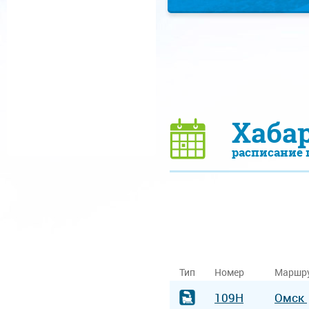
Хаба
расписание 
Тип
Номер
Маршр
109Н
Омск