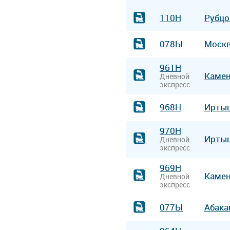
110Н
Рубц
078Ы
Моск
961Н
Камен
Дневной
экспресс
968Н
Ирты
970Н
Ирты
Дневной
экспресс
969Н
Камен
Дневной
экспресс
077Ы
Абак