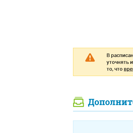
В расписа
уточнять 
то, что
вре
Дополнит