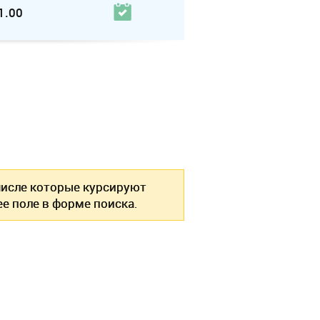
1.00
 числе которые курсируют
е поле в форме поиска.