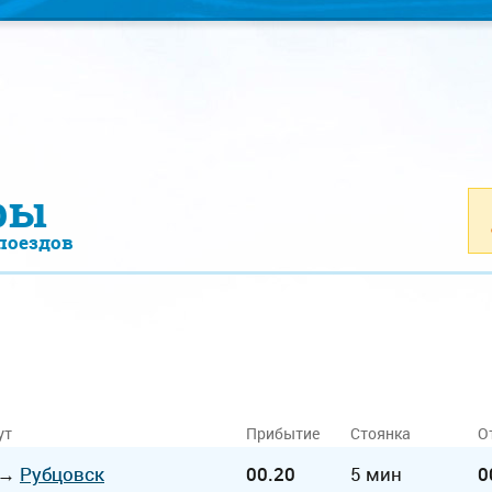
ры
поездов
ут
Прибытие
Стоянка
О
→
Рубцовск
00.20
5 мин
0