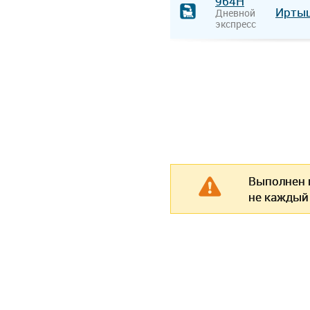
964Н
Ирты
Дневной
экспресс
Выполнен п
не каждый