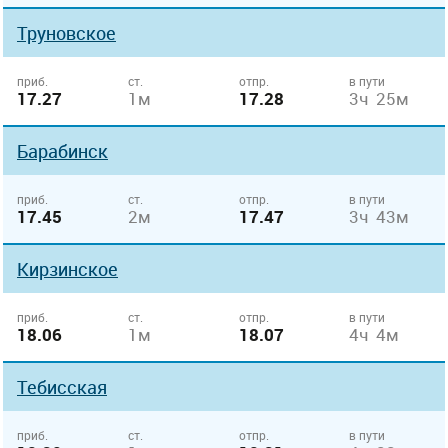
Труновское
приб.
ст.
отпр.
в пути
17.27
1м
17.28
3ч 25м
Барабинск
приб.
ст.
отпр.
в пути
17.45
2м
17.47
3ч 43м
Кирзинское
приб.
ст.
отпр.
в пути
18.06
1м
18.07
4ч 4м
Тебисская
приб.
ст.
отпр.
в пути