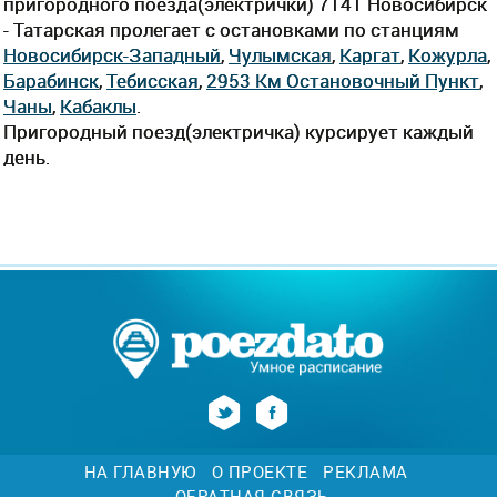
пригородного поезда(электрички) 7141 Новосибирск
- Татарская пролегает c остановками по станциям
Новосибирск-Западный
,
Чулымская
,
Каргат
,
Кожурла
,
Барабинск
,
Тебисская
,
2953 Км Остановочный Пункт
,
Чаны
,
Кабаклы
.
Пригородный поезд(электричка) курсирует каждый
день.
НА ГЛАВНУЮ
О ПРОЕКТЕ
РЕКЛАМА
ОБРАТНАЯ СВЯЗЬ