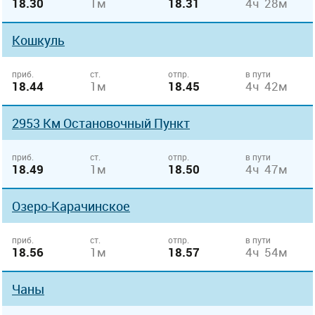
18.30
1м
18.31
4ч 28м
Кошкуль
приб.
ст.
отпр.
в пути
18.44
1м
18.45
4ч 42м
2953 Км Остановочный Пункт
приб.
ст.
отпр.
в пути
18.49
1м
18.50
4ч 47м
Озеро-Карачинское
приб.
ст.
отпр.
в пути
18.56
1м
18.57
4ч 54м
Чаны