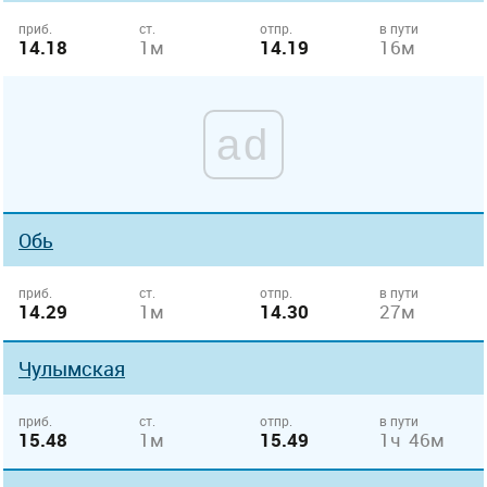
приб.
ст.
отпр.
в пути
14.18
1м
14.19
16м
ad
Обь
приб.
ст.
отпр.
в пути
14.29
1м
14.30
27м
Чулымская
приб.
ст.
отпр.
в пути
15.48
1м
15.49
1ч 46м