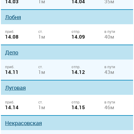
14.03
1м
14.04
35м
Лобня
приб.
ст.
отпр.
в пути
14.08
1м
14.09
40м
Депо
приб.
ст.
отпр.
в пути
14.11
1м
14.12
43м
Луговая
приб.
ст.
отпр.
в пути
14.14
1м
14.15
46м
Некрасовская