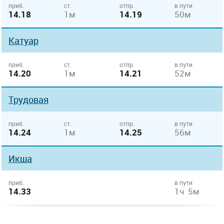
приб.
ст.
отпр.
в пути
14.18
1м
14.19
50м
Катуар
приб.
ст.
отпр.
в пути
14.20
1м
14.21
52м
Трудовая
приб.
ст.
отпр.
в пути
14.24
1м
14.25
56м
Икша
приб.
в пути
14.33
1ч 5м