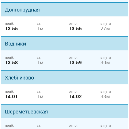
Долгопрудная
приб.
ст.
отпр.
в пути
13.55
1м
13.56
27м
Водники
приб.
ст.
отпр.
в пути
13.58
1м
13.59
30м
Хлебниково
приб.
ст.
отпр.
в пути
14.01
1м
14.02
33м
Шереметьевская
приб.
ст.
отпр.
в пути