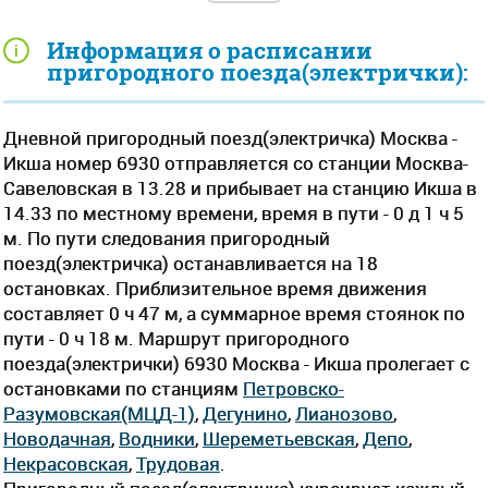
Информация о расписании
пригородного поезда(электрички):
Дневной пригородный поезд(электричка) Москва -
Икша номер 6930 отправляется со станции Москва-
Савеловская в 13.28 и прибывает на станцию Икша в
14.33 по местному времени, время в пути - 0 д 1 ч 5
м. По пути следования пригородный
поезд(электричка) останавливается на 18
остановках. Приблизительное время движения
составляет 0 ч 47 м, а суммарное время стоянок по
пути - 0 ч 18 м. Маршрут пригородного
поезда(электрички) 6930 Москва - Икша пролегает c
остановками по станциям
Петровско-
Разумовская(МЦД-1)
,
Дегунино
,
Лианозово
,
Новодачная
,
Водники
,
Шереметьевская
,
Депо
,
Некрасовская
,
Трудовая
.