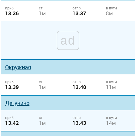
приб.
ст.
отпр.
в пути
13.36
1м
13.37
8м
ad
Окружная
приб.
ст.
отпр.
в пути
13.39
1м
13.40
11м
Дегунино
приб.
ст.
отпр.
в пути
13.42
1м
13.43
14м