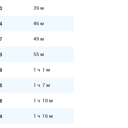
39 м
0
46 м
4
49 м
7
55 м
3
1 ч 1 м
9
1 ч 7 м
5
1 ч 10 м
8
1 ч 16 м
4