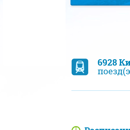
6928 К
поезд(