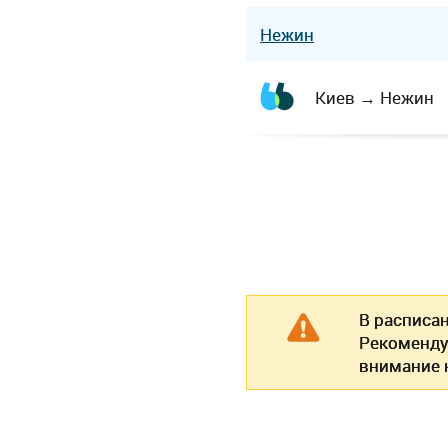
Нежин
Киев
→
Нежин
В расписа
Рекоменду
внимание н