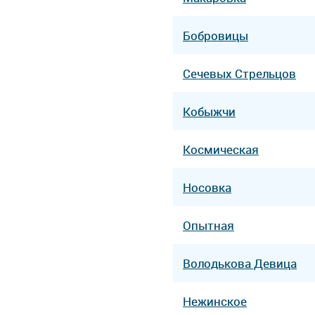
Бобровицы
Сечевых Стрельцов
Кобыжчи
Космическая
Носовка
Опытная
Володькова Девица
Нежинское