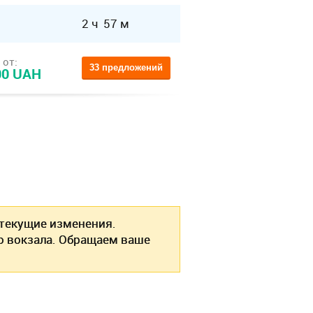
2 ч 57 м
 от:
33 предложений
00 UAH
екущие изменения.
о вокзала. Обращаем ваше