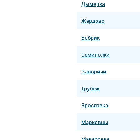
Дымерка
Жердово
Бобрик
Семиполки
Заворичи
Трубеж
Ярославка
Марковцы
Макаровка