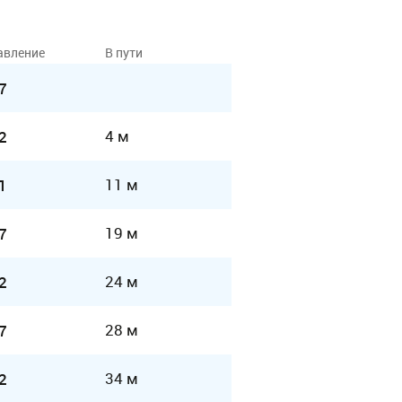
авление
В пути
7
4 м
2
11 м
1
19 м
7
24 м
2
28 м
7
34 м
2