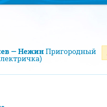
иев — Нежин
Пригородный
электричка)