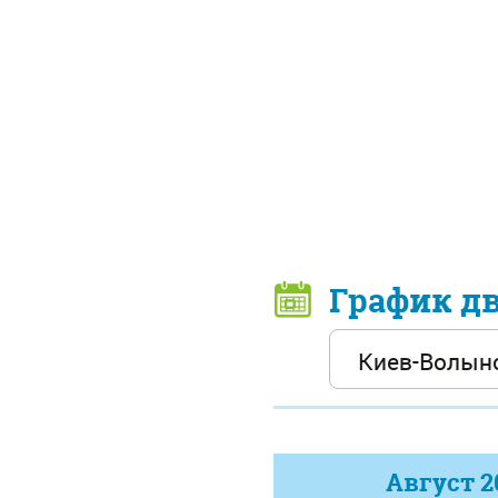
График д
Август
2