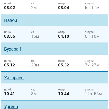
приб.
ст.
отпр.
в пути
03.02
2м
03.04
5ч 17м
Навои
приб.
ст.
отпр.
в пути
03.55
15м
04.10
6ч 10м
Бухара 1
приб.
ст.
отпр.
в пути
05.12
20м
05.32
7ч 27м
Хазарасп
приб.
ст.
отпр.
в пути
10.41
3м
10.44
12ч 56м
Ургенч