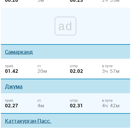
ad
Самарканд
приб.
ст.
отпр.
в пути
01.42
20м
02.02
3ч 57м
Джума
приб.
ст.
отпр.
в пути
02.27
4м
02.31
4ч 42м
Каттакурган-Пасс.