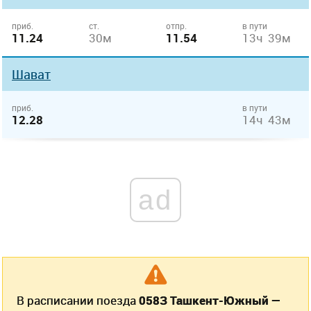
приб.
ст.
отпр.
в пути
11.24
30м
11.54
13ч 39м
Шават
приб.
в пути
12.28
14ч 43м
ad
В расписании поезда
058З Ташкент-Южный —