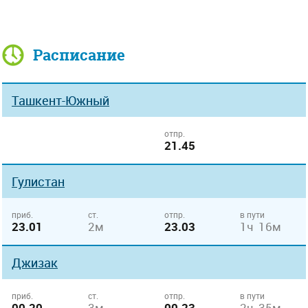
Расписание
Ташкент-Южный
отпр.
21.45
Гулистан
приб.
ст.
отпр.
в пути
23.01
2м
23.03
1ч 16м
Джизак
приб.
ст.
отпр.
в пути
00.20
3м
00.23
2ч 35м