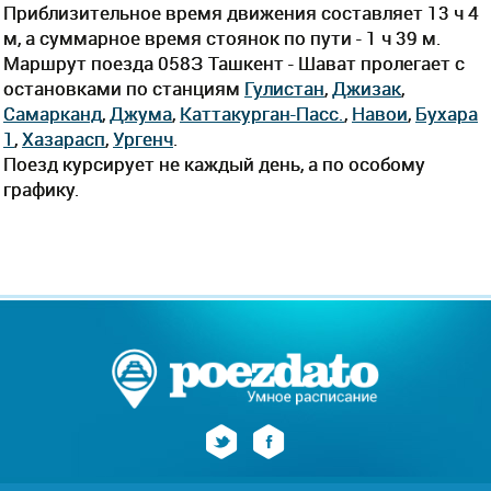
Приблизительное время движения составляет 13 ч 4
м, а суммарное время стоянок по пути - 1 ч 39 м.
Маршрут поезда 058З Ташкент - Шават пролегает c
остановками по станциям
Гулистан
,
Джизак
,
Самарканд
,
Джума
,
Каттакурган-Пасс.
,
Навои
,
Бухара
1
,
Хазарасп
,
Ургенч
.
Поезд курсирует не каждый день, а по особому
графику.