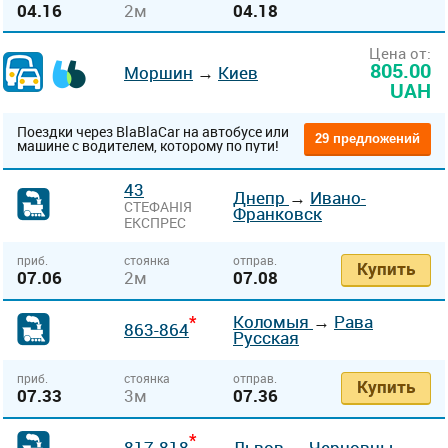
04.16
2м
04.18
Цена от:
805.00
Моршин
→
Киев
UAH
Поездки через BlaBlaCar на автобусе или
29 предложений
машине с водителем, которому по пути!
43
Днепр
→
Ивано-
СТЕФАНІЯ
Франковск
ЕКСПРЕС
приб.
стоянка
отправ.
Купить
07.06
2м
07.08
*
Коломыя
→
Рава
863-864
Русская
приб.
стоянка
отправ.
Купить
07.33
3м
07.36
*
817-818
Львов
→
Черновцы