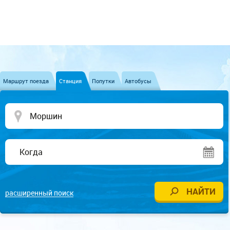
Маршрут поезда
Станция
Попутки
Автобусы
расширенный поиск