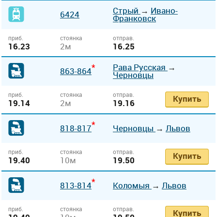
Стрый
→
Ивано-
6424
Франковск
приб.
стоянка
отправ.
16.23
2м
16.25
*
Рава Русская
→
863-864
Черновцы
приб.
стоянка
отправ.
Купить
19.14
2м
19.16
*
818-817
Черновцы
→
Львов
приб.
стоянка
отправ.
Купить
19.40
10м
19.50
*
813-814
Коломыя
→
Львов
приб.
стоянка
отправ.
Купить