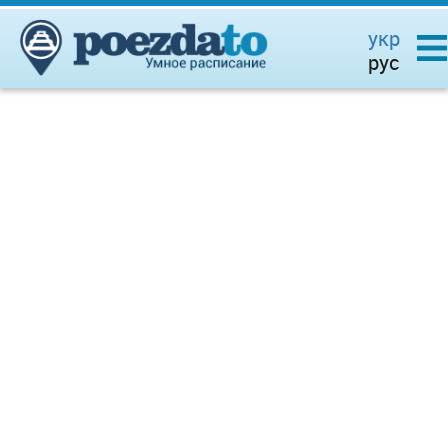
укр
рус