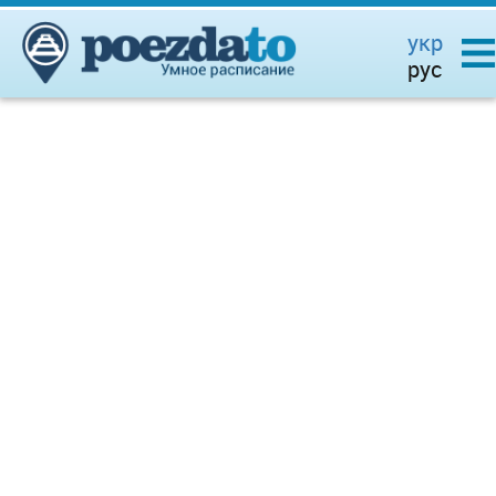
укр
рус