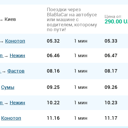
Поездки через
BlaBlaCar на автобусе
Цена от:
→
Киев
или машине с
290.00 
водителем, которому
по пути!
→
Конотоп
05.32
1 мин
05.33
оп
→
Нежин
06.46
1 мин
06.47
а
→
Фастов
08.16
1 мин
08.17
→
Сумы
09.25
1 мин
09.26
оп
→
Нежин
10.22
1 мин
10.23
→
Конотоп
11.16
1 мин
11.17