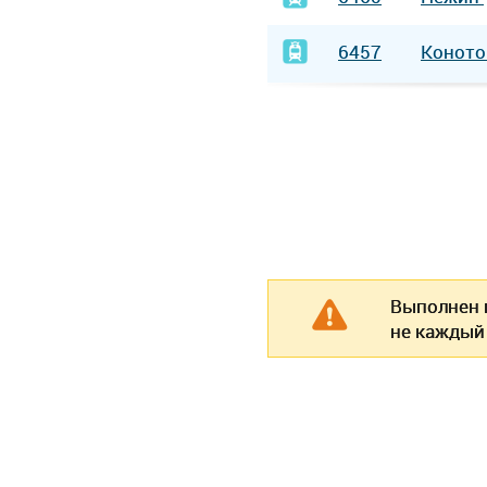
6457
Конот
Выполнен п
не каждый