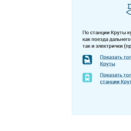
По станции Круты 
как поезда дальнего
так и электрички (п
Показать то
Круты
Показать то
станции Кру