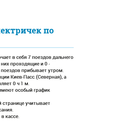
лектричек по
чает в себя 7 поездов дальнего
 них проходящие и 0 -
о поездов прибывает утром.
ции Киев-Пасс.(Северная), а
яет 0 ч 1 м.
(имеют особый график
й странице учитывает
сания.
в кассе.