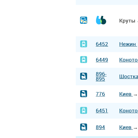
Круты
6452
Нежин
6449
Конот
896-
Шостк
895
776
Киев
6451
Конот
894
Киев