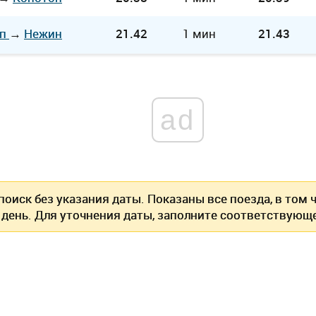
оп
→
Нежин
21.42
1 мин
21.43
ad
оиск без указания даты. Показаны все поезда, в том
 день. Для уточнения даты, заполните соответствующе