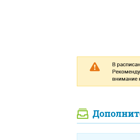
В расписа
Рекоменду
внимание н
Дополнит