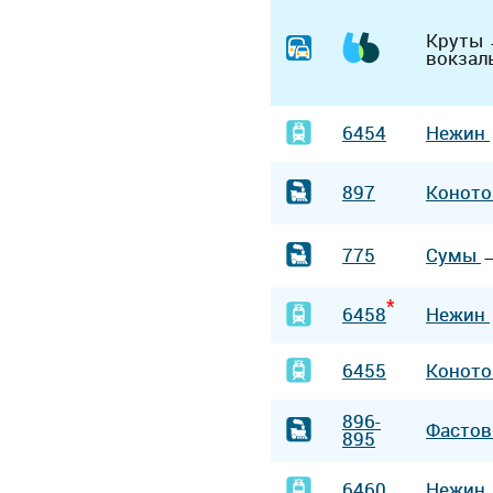
Круты
вокзал
6454
Нежин
897
Конот
775
Сумы
*
6458
Нежин
6455
Конот
896-
Фасто
895
6460
Нежин