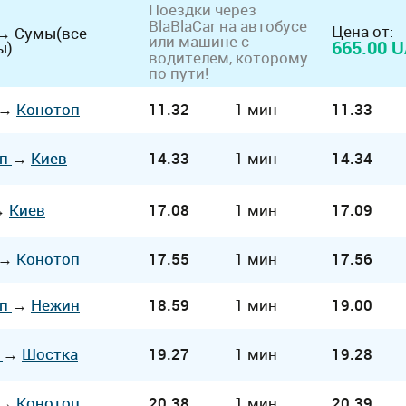
Поездки через
BlaBlaCar
на автобусе
Цена от:
→
Сумы(все
или машине с
665.00 
ы)
водителем, которому
по пути!
→
Конотоп
11.32
1 мин
11.33
оп
→
Киев
14.33
1 мин
14.34
→
Киев
17.08
1 мин
17.09
→
Конотоп
17.55
1 мин
17.56
оп
→
Нежин
18.59
1 мин
19.00
в
→
Шостка
19.27
1 мин
19.28
→
Конотоп
20.38
1 мин
20.39