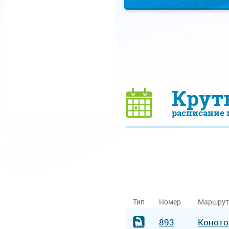
Крут
расписание 
Тип
Номер
Маршрут
893
Конот