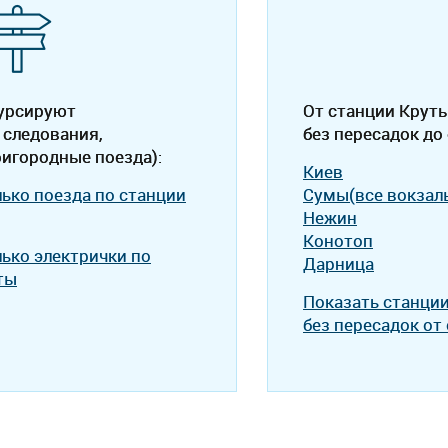
курсируют
От станции Крут
 следования,
без пересадок до
ригородные поезда):
Киев
лько поезда по станции
Сумы(все вокзал
Нежин
Конотоп
лько электрички по
Дарница
ты
Показать станци
без пересадок от