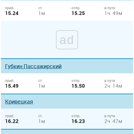
приб.
ст.
отпр.
в пути
15.24
1м
15.25
1ч 49м
ad
Губкин Пассажирский
приб.
ст.
отпр.
в пути
15.49
1м
15.50
2ч 14м
Кривецкая
приб.
ст.
отпр.
в пути
16.22
1м
16.23
2ч 47м