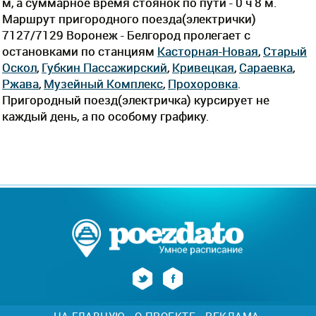
м, а суммарное время стоянок по пути - 0 ч 8 м.
Маршрут пригородного поезда(электрички)
7127/7129 Воронеж - Белгород пролегает c
остановками по станциям
Касторная-Новая
,
Старый
Оскол
,
Губкин Пассажирский
,
Кривецкая
,
Сараевка
,
Ржава
,
Музейный Комплекс
,
Прохоровка
.
Пригородный поезд(электричка) курсирует не
каждый день, а по особому графику.