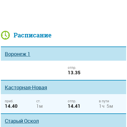
Расписание
Воронеж 1
отпр.
13.35
Касторная-Новая
приб.
ст.
отпр.
в пути
14.40
1м
14.41
1ч 5м
Старый Оскол