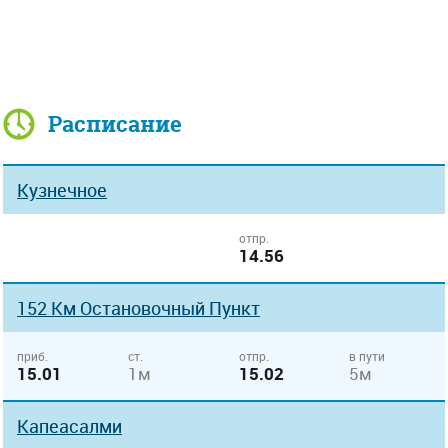
Расписание
Кузнечное
отпр.
14.56
152 Км Остановочный Пункт
приб.
ст.
отпр.
в пути
15.01
1м
15.02
5м
Капеасалми