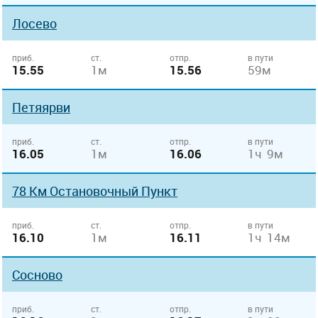
Лосево
приб.
ст.
отпр.
в пути
15.55
1м
15.56
59м
Петяярви
приб.
ст.
отпр.
в пути
16.05
1м
16.06
1ч 9м
78 Км Остановочный Пункт
приб.
ст.
отпр.
в пути
16.10
1м
16.11
1ч 14м
Сосново
приб.
ст.
отпр.
в пути