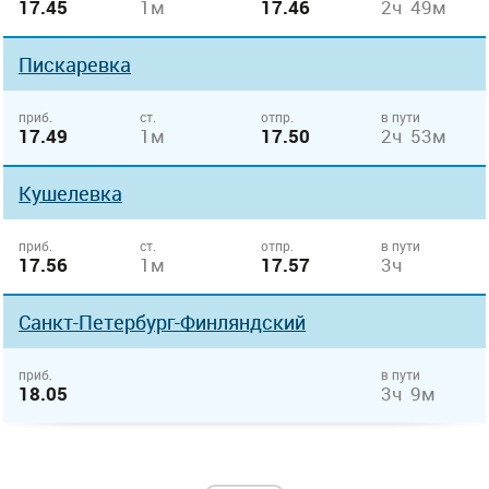
17.45
1м
17.46
2ч 49м
Пискаревка
приб.
ст.
отпр.
в пути
17.49
1м
17.50
2ч 53м
Кушелевка
приб.
ст.
отпр.
в пути
17.56
1м
17.57
3ч
Санкт-Петербург-Финляндский
приб.
в пути
18.05
3ч 9м