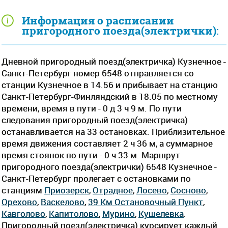
Информация о расписании
пригородного поезда(электрички):
Дневной пригородный поезд(электричка) Кузнечное -
Санкт-Петербург номер 6548 отправляется со
станции Кузнечное в 14.56 и прибывает на станцию
Санкт-Петербург-Финляндский в 18.05 по местному
времени, время в пути - 0 д 3 ч 9 м. По пути
следования пригородный поезд(электричка)
останавливается на 33 остановках. Приблизительное
время движения составляет 2 ч 36 м, а суммарное
время стоянок по пути - 0 ч 33 м. Маршрут
пригородного поезда(электрички) 6548 Кузнечное -
Санкт-Петербург пролегает c остановками по
станциям
Приозерск
,
Отрадное
,
Лосево
,
Сосново
,
Орехово
,
Васкелово
,
39 Км Остановочный Пункт
,
Кавголово
,
Капитолово
,
Мурино
,
Кушелевка
.
Пригородный поезд(электричка) курсирует каждый