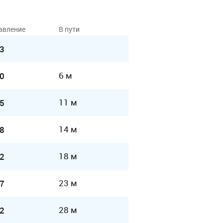
авление
В пути
3
6 м
0
11 м
5
14 м
8
18 м
2
23 м
7
28 м
2