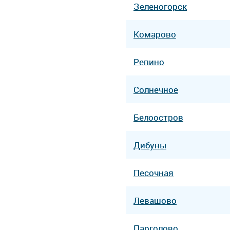
Зеленогорск
Комарово
Репино
Солнечное
Белоостров
Дибуны
Песочная
Левашово
Парголово