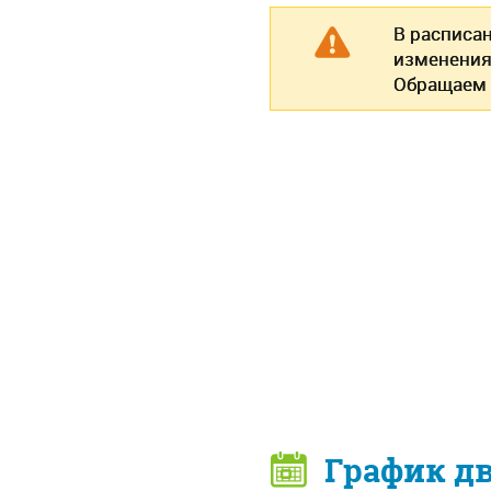
В расписа
изменения
Обращаем 
График д