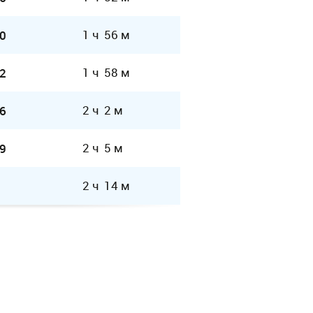
1 ч 56 м
0
1 ч 58 м
2
2 ч 2 м
6
2 ч 5 м
9
2 ч 14 м