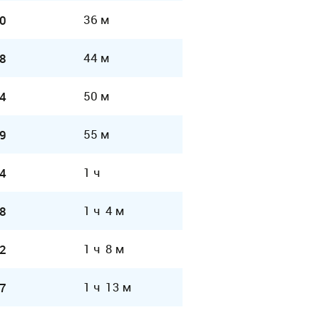
36 м
0
44 м
8
50 м
4
55 м
9
1 ч
4
1 ч 4 м
8
1 ч 8 м
2
1 ч 13 м
7