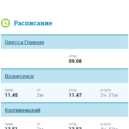
Расписание
Одесса-Главная
отпр.
09.08
Вознесенск
приб.
ст.
отпр.
в пути
11.45
2м
11.47
2ч 37м
Кропивницкий
приб.
ст.
отпр.
в пути
13.51
2м
13.53
4ч 43м