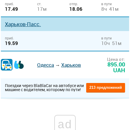
приб.
ст.
отпр.
в пути
17.49
17м
18.06
8ч 41м
Харьков-Пасс.
приб.
в пути
19.59
10ч 51м
Цена от:
895.00
→
Одесса
Харьков
UAH
Поездки через BlaBlaCar на автобусе или
213 предложений
машине с водителем, которому по пути!
ad