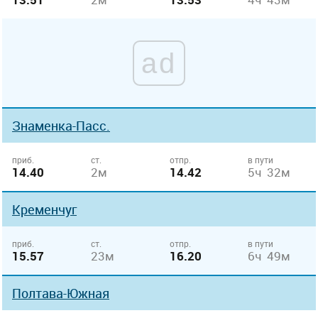
ad
Знаменка-Пасс.
приб.
ст.
отпр.
в пути
14.40
2м
14.42
5ч 32м
Кременчуг
приб.
ст.
отпр.
в пути
15.57
23м
16.20
6ч 49м
Полтава-Южная