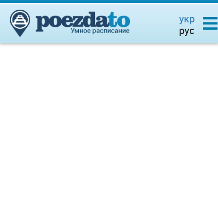
укр
рус