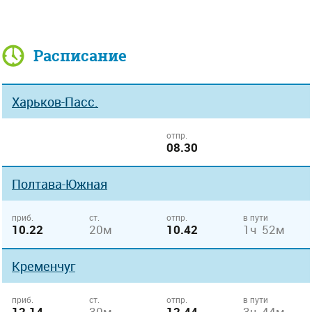
Расписание
Харьков-Пасс.
отпр.
08.30
Полтава-Южная
приб.
ст.
отпр.
в пути
10.22
20м
10.42
1ч 52м
Кременчуг
приб.
ст.
отпр.
в пути
12.14
30м
12.44
3ч 44м