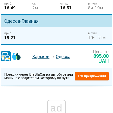
приб.
ст.
отпр.
в пути
16.49
2м
16.51
8ч 19м
Одесса-Главная
приб.
в пути
19.21
10ч 51м
Цена от:
895.00
→
Харьков
Одесса
UAH
Поездки через BlaBlaCar на автобусе или
130 предложений
машине с водителем, которому по пути!
ad