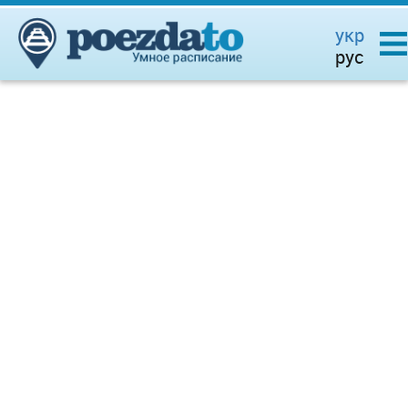
укр
рус