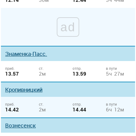
ad
Знаменка-Пасс.
приб.
ст.
отпр.
в пути
13.57
2м
13.59
5ч 27м
Кропивницкий
приб.
ст.
отпр.
в пути
14.42
2м
14.44
6ч 12м
Вознесенск