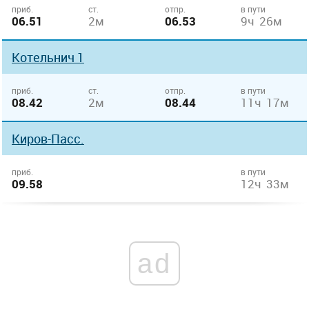
приб.
ст.
отпр.
в пути
06.51
2м
06.53
9ч 26м
Котельнич 1
приб.
ст.
отпр.
в пути
08.42
2м
08.44
11ч 17м
Киров-Пасс.
приб.
в пути
09.58
12ч 33м
ad