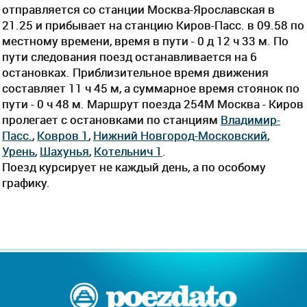
отправляется со станции Москва-Ярославская в
21.25 и прибывает на станцию Киров-Пасс. в 09.58 по
местному времени, время в пути - 0 д 12 ч 33 м. По
пути следования поезд останавливается на 6
остановках. Приблизительное время движения
составляет 11 ч 45 м, а суммарное время стоянок по
пути - 0 ч 48 м. Маршрут поезда 254М Москва - Киров
пролегает c остановками по станциям
Владимир-
Пасс.
,
Ковров 1
,
Нижний Новгород-Московский
,
Урень
,
Шахунья
,
Котельнич 1
.
Поезд курсирует не каждый день, а по особому
графику.