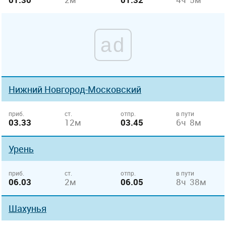
ad
Нижний Новгород-Московский
приб.
ст.
отпр.
в пути
03.33
12м
03.45
6ч 8м
Урень
приб.
ст.
отпр.
в пути
06.03
2м
06.05
8ч 38м
Шахунья