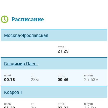
Расписание
Москва-Ярославская
отпр.
21.25
Владимир-Пасс.
приб.
ст.
отпр.
в пути
00.18
28м
00.46
2ч 53м
Ковров 1
приб.
ст.
отпр.
в пути
01.30
2м
01.32
4ч 5м