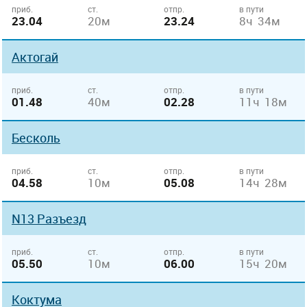
приб.
ст.
отпр.
в пути
23.04
20м
23.24
8ч 34м
Актогай
приб.
ст.
отпр.
в пути
01.48
40м
02.28
11ч 18м
Бесколь
приб.
ст.
отпр.
в пути
04.58
10м
05.08
14ч 28м
N13 Разъезд
приб.
ст.
отпр.
в пути
05.50
10м
06.00
15ч 20м
Коктума