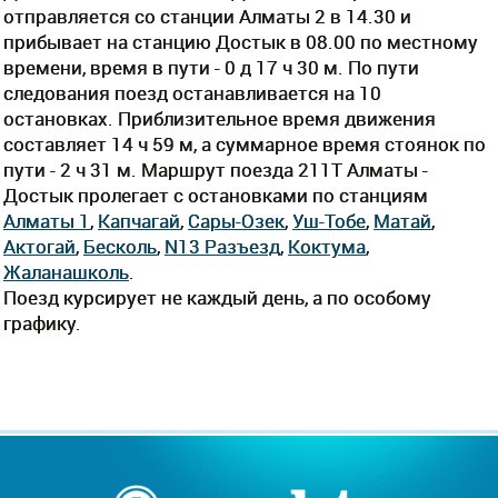
отправляется со станции Алматы 2 в 14.30 и
прибывает на станцию Достык в 08.00 по местному
времени, время в пути - 0 д 17 ч 30 м. По пути
следования поезд останавливается на 10
остановках. Приблизительное время движения
составляет 14 ч 59 м, а суммарное время стоянок по
пути - 2 ч 31 м. Маршрут поезда 211Т Алматы -
Достык пролегает c остановками по станциям
Алматы 1
,
Капчагай
,
Сары-Озек
,
Уш-Тобе
,
Матай
,
Актогай
,
Бесколь
,
N13 Разъезд
,
Коктума
,
Жаланашколь
.
Поезд курсирует не каждый день, а по особому
графику.