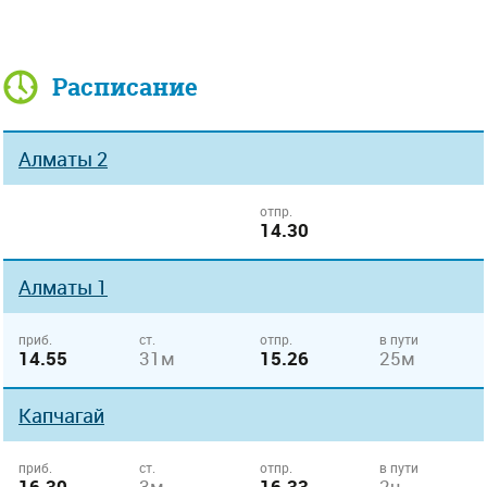
Расписание
Алматы 2
отпр.
14.30
Алматы 1
приб.
ст.
отпр.
в пути
14.55
31м
15.26
25м
Капчагай
приб.
ст.
отпр.
в пути
16.30
3м
16.33
2ч