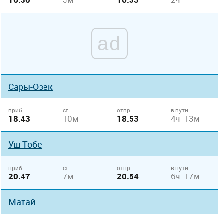
ad
Сары-Озек
приб.
ст.
отпр.
в пути
18.43
10м
18.53
4ч 13м
Уш-Тобе
приб.
ст.
отпр.
в пути
20.47
7м
20.54
6ч 17м
Матай