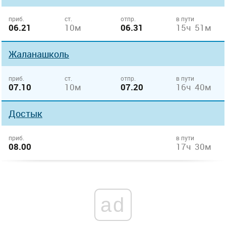
приб.
ст.
отпр.
в пути
06.21
10м
06.31
15ч 51м
Жаланашколь
приб.
ст.
отпр.
в пути
07.10
10м
07.20
16ч 40м
Достык
приб.
в пути
08.00
17ч 30м
ad