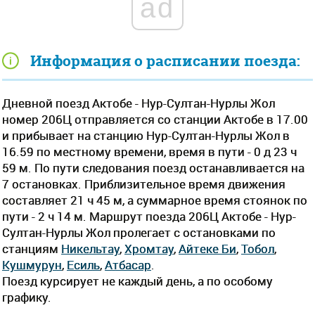
ad
Информация о расписании поезда:
Дневной поезд Актобе - Нур-Султан-Нурлы Жол
номер 206Ц отправляется со станции Актобе в 17.00
и прибывает на станцию Нур-Султан-Нурлы Жол в
16.59 по местному времени, время в пути - 0 д 23 ч
59 м. По пути следования поезд останавливается на
7 остановках. Приблизительное время движения
составляет 21 ч 45 м, а суммарное время стоянок по
пути - 2 ч 14 м. Маршрут поезда 206Ц Актобе - Нур-
Султан-Нурлы Жол пролегает c остановками по
станциям
Никельтау
,
Хромтау
,
Айтеке Би
,
Тобол
,
Кушмурун
,
Есиль
,
Атбасар
.
Поезд курсирует не каждый день, а по особому
графику.