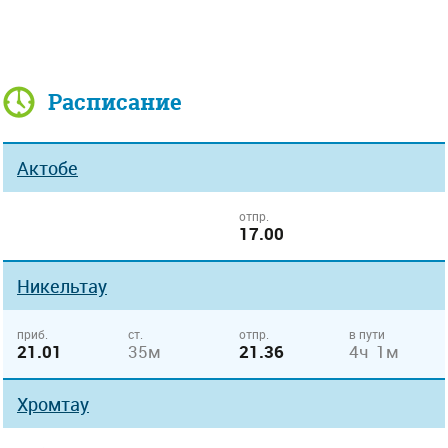
Расписание
Актобе
отпр.
17.00
Никельтау
приб.
ст.
отпр.
в пути
21.01
35м
21.36
4ч 1м
Хромтау