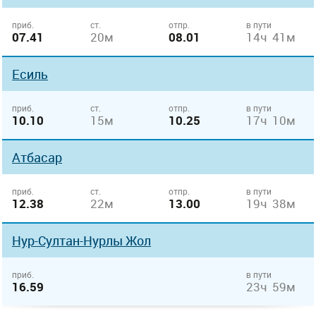
приб.
ст.
отпр.
в пути
07.41
20м
08.01
14ч 41м
Есиль
приб.
ст.
отпр.
в пути
10.10
15м
10.25
17ч 10м
Атбасар
приб.
ст.
отпр.
в пути
12.38
22м
13.00
19ч 38м
Нур-Султан-Нурлы Жол
приб.
в пути
16.59
23ч 59м