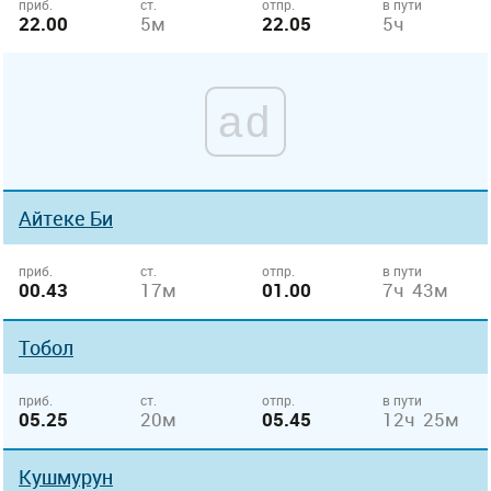
приб.
ст.
отпр.
в пути
22.00
5м
22.05
5ч
ad
Айтеке Би
приб.
ст.
отпр.
в пути
00.43
17м
01.00
7ч 43м
Тобол
приб.
ст.
отпр.
в пути
05.25
20м
05.45
12ч 25м
Кушмурун