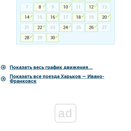
7
8
9
10
11
12
13
14
15
16
17
18
19
20
21
22
23
24
25
26
27
28
29
30
Показать весь график движения...
Показать все поезда Харьков — Ивано-
Франковск
ad