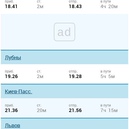
приб.
ст.
отпр.
в пути
18.41
2м
18.43
4ч 20м
ad
Лубны
приб.
ст.
отпр.
в пути
19.26
2м
19.28
5ч 5м
Киев-Пасс.
приб.
ст.
отпр.
в пути
21.36
20м
21.56
7ч 15м
Львов