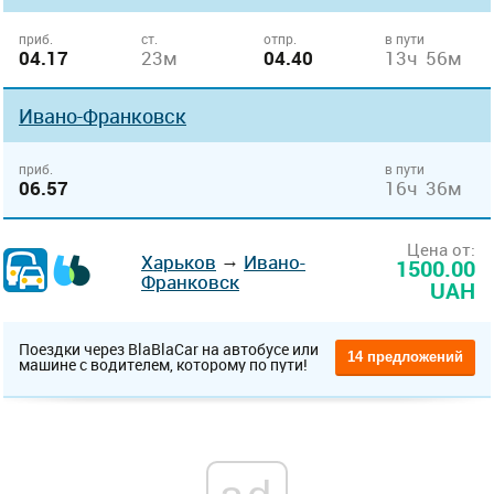
приб.
ст.
отпр.
в пути
04.17
23м
04.40
13ч 56м
Ивано-Франковск
приб.
в пути
06.57
16ч 36м
Цена от:
→
Харьков
Ивано-
1500.00
Франковск
UAH
Поездки через BlaBlaCar на автобусе или
14 предложений
машине с водителем, которому по пути!