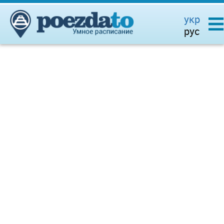
укр
рус