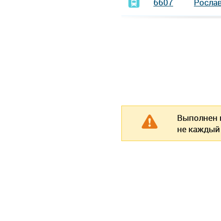
6607
Росла
Выполнен п
не каждый