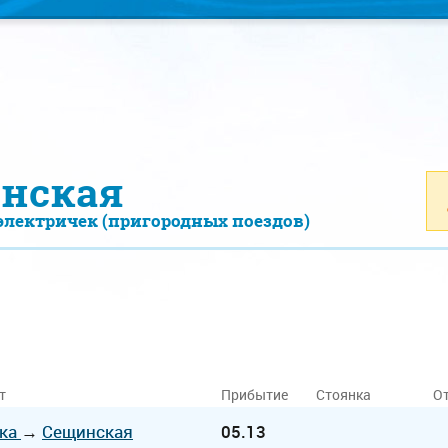
нская
электричек (пригородных поездов)
т
Прибытие
Стоянка
О
ка
→
Сещинская
05.13