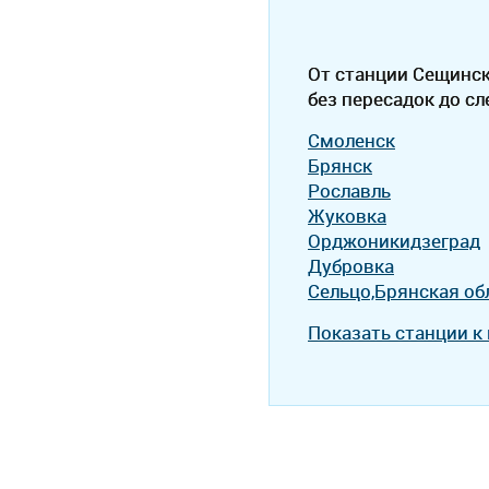
От станции Сещинс
без пересадок до с
Смоленск
Брянск
Рославль
Жуковка
Орджоникидзеград
Дубровка
Сельцо,Брянская об
Показать станции к