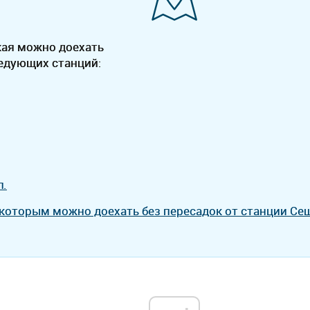
кая можно доехать
ледующих станций:
л.
 которым можно доехать без пересадок от станции Се