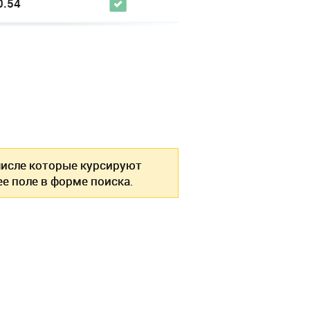
0.54
 числе которые курсируют
е поле в форме поиска.