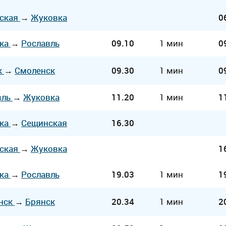
ская
→
Жуковка
0
ка
→
Рославль
09.10
1 мин
0
к
→
Смоленск
09.30
1 мин
0
вль
→
Жуковка
11.20
1 мин
1
ка
→
Сещинская
16.30
ская
→
Жуковка
1
ка
→
Рославль
19.03
1 мин
1
нск
→
Брянск
20.34
1 мин
2