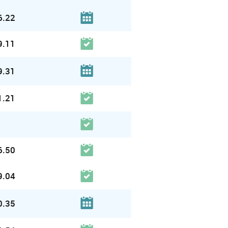
6.22
9.11
9.31
1.21
6.50
9.04
0.35