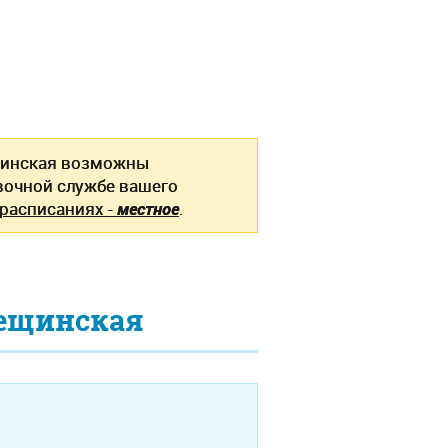
ещинская возможны
вочной службе вашего
 расписаниях -
местное
.
Сещинская