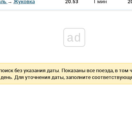
вль
→
Жуковка
20.53
1 мин
2
ad
оиск без указания даты. Показаны все поезда, в том
 день. Для уточнения даты, заполните соответствующе