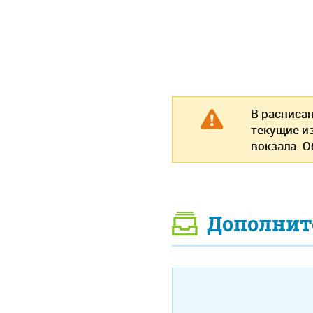
В расписа
текущие и
вокзала. 
Дополнит