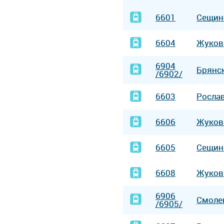
6601
Сещин
6604
Жуков
6904
Брянс
/6902/
6603
Росла
6606
Жуков
6605
Сещин
6608
Жуков
6906
Смоле
/6905/