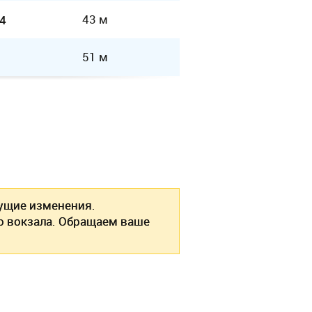
43 м
4
51 м
ущие изменения.
о вокзала. Обращаем ваше