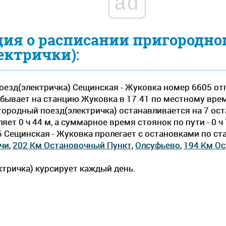
ad
ия о расписании пригородно
ектрички):
езд(электричка) Сещинская - Жуковка номер 6605 от
бывает на станцию Жуковка в 17.41 по местному времен
городный поезд(электричка) останавливается на 7 ос
ет 0 ч 44 м, а суммарное время стоянок по пути - 0 
5 Сещинская - Жуковка пролегает c остановками по с
чи
,
202 Км Остановочный Пункт
,
Олсуфьево
,
194 Км О
тричка) курсирует каждый день.