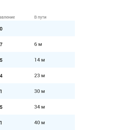
авление
В пути
0
6 м
7
14 м
5
23 м
4
30 м
1
34 м
5
40 м
1