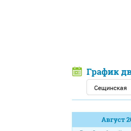
График д
Август
2