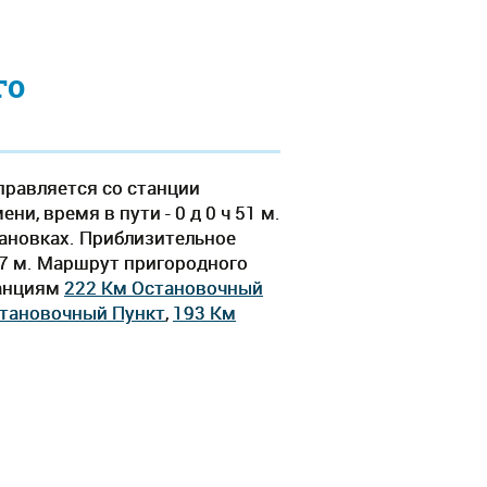
го
правляется со станции
и, время в пути - 0 д 0 ч 51 м.
тановках. Приблизительное
ч 7 м. Маршрут пригородного
танциям
222 Км Остановочный
становочный Пункт
,
193 Км