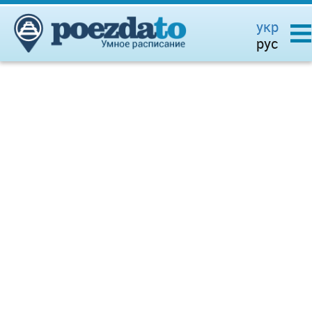
укр
рус