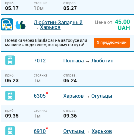
приб.
стоянка
отправ.
05.17
10м
05.27
45.00
Люботин-Западный
Цена от:
→
Харьков
UAH
Поездки через BlaBlaCar на автобусе или
9 предложений
машине с водителем, которому по пути!
7012
Полтава
→
Люботин
приб.
стоянка
отправ.
06.23
1м
06.24
*
6305
Харьков
→
Огульцы
приб.
стоянка
отправ.
09.35
1м
09.36
*
6910
Огульцы
→
Харьков