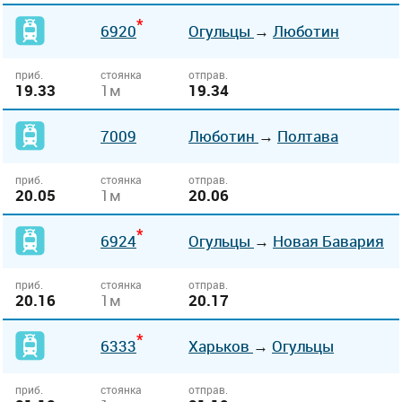
*
6920
Огульцы
→
Люботин
приб.
стоянка
отправ.
19.33
1м
19.34
7009
Люботин
→
Полтава
приб.
стоянка
отправ.
20.05
1м
20.06
*
6924
Огульцы
→
Новая Бавария
приб.
стоянка
отправ.
20.16
1м
20.17
*
6333
Харьков
→
Огульцы
приб.
стоянка
отправ.