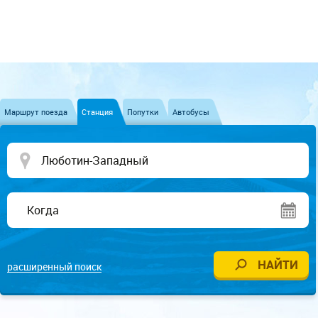
Маршрут поезда
Станция
Попутки
Автобусы
расширенный поиск