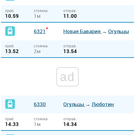
приб.
стоянка
отправ.
10.59
1м
11.00
*
6321
Новая Бавария
→
Огульцы
приб.
стоянка
отправ.
13.52
2м
13.54
ad
6330
Огульцы
→
Люботин
приб.
стоянка
отправ.
14.33
1м
14.34