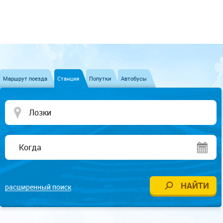
Маршрут поезда
Станция
Попутки
Автобусы
расширенный поиск