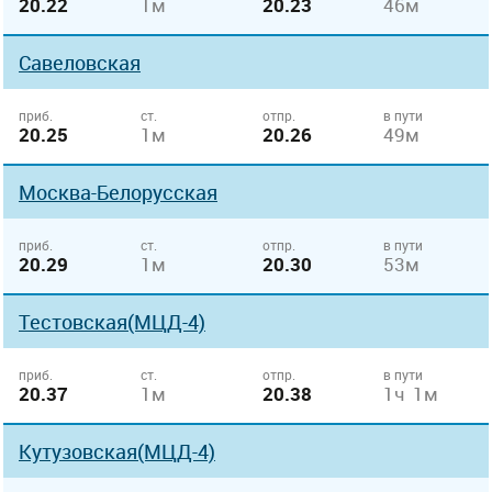
20.22
1м
20.23
46м
Савеловская
приб.
ст.
отпр.
в пути
20.25
1м
20.26
49м
Москва-Белорусская
приб.
ст.
отпр.
в пути
20.29
1м
20.30
53м
Тестовская(МЦД-4)
приб.
ст.
отпр.
в пути
20.37
1м
20.38
1ч 1м
Кутузовская(МЦД-4)