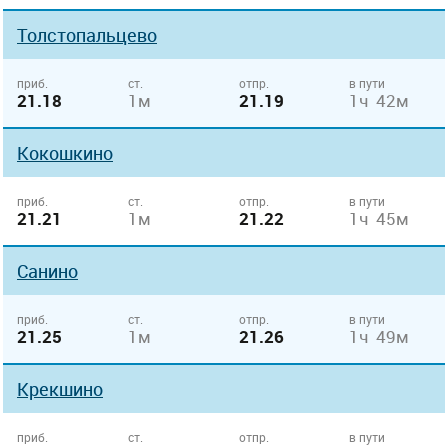
Толстопальцево
приб.
ст.
отпр.
в пути
21.18
1м
21.19
1ч 42м
Кокошкино
приб.
ст.
отпр.
в пути
21.21
1м
21.22
1ч 45м
Санино
приб.
ст.
отпр.
в пути
21.25
1м
21.26
1ч 49м
Крекшино
приб.
ст.
отпр.
в пути