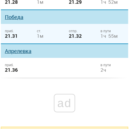
21.28
1м
21.29
1ч 52м
Победа
приб.
ст.
отпр.
в пути
21.31
1м
21.32
1ч 55м
Апрелевка
приб.
в пути
21.36
2ч
ad