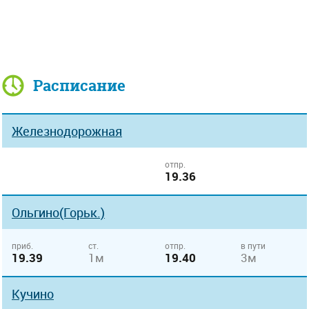
Расписание
Железнодорожная
отпр.
19.36
Ольгино(Горьк.)
приб.
ст.
отпр.
в пути
19.39
1м
19.40
3м
Кучино