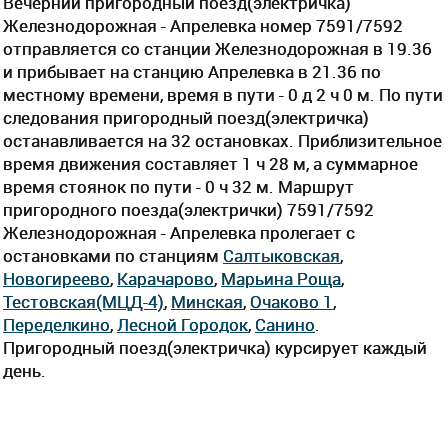
Вечерний пригородный поезд(электричка)
Железнодорожная - Апрелевка номер 7591/7592
отправляется со станции Железнодорожная в 19.36
и прибывает на станцию Апрелевка в 21.36 по
местному времени, время в пути - 0 д 2 ч 0 м. По пути
следования пригородный поезд(электричка)
останавливается на 32 остановках. Приблизительное
время движения составляет 1 ч 28 м, а суммарное
время стоянок по пути - 0 ч 32 м. Маршрут
пригородного поезда(электрички) 7591/7592
Железнодорожная - Апрелевка пролегает c
остановками по станциям
Салтыковская
,
Новогиреево
,
Карачарово
,
Марьина Роща
,
Тестовская(МЦД-4)
,
Минская
,
Очаково 1
,
Переделкино
,
Лесной Городок
,
Санино
.
Пригородный поезд(электричка) курсирует каждый
день.