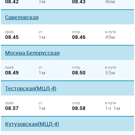
08.42
1м
08.43
46м
Савеловская
приб.
ст.
отпр.
в пути
08.45
1м
08.46
49м
Москва-Белорусская
приб.
ст.
отпр.
в пути
08.49
1м
08.50
53м
Тестовская(МЦД-4)
приб.
ст.
отпр.
в пути
08.57
1м
08.58
1ч 1м
Кутузовская(МЦД-4)