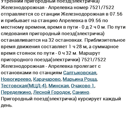
Утренний пригородный поезд(электричка)
Железнодорожная - Апрелевка номер 7521/7522
отправляется со станции Железнодорожная в 07.56
и прибывает на станцию Апрелевка в 09.56 по
местному времени, время в пути - 0 д 2 ч 0 м. По пути
следования пригородный поезд(электричка)
останавливается на 32 остановках. Приблизительное
время движения составляет 1 ч 28 м, а суммарное
время стоянок по пути - 0 ч 32 м. Маршрут
пригородного поезда(электрички) 7521/7522
Железнодорожная - Апрелевка пролегает c
остановками по станциям
Салтыковская
,
Новогиреево
,
Карачарово
,
Марьина Роща
,
Тестовская(МЦД-4)
,
Минская
,
Очаково 1
,
Переделкино
,
Лесной Городок
,
Санино
.
Пригородный поезд(электричка) курсирует каждый
день.