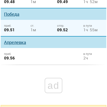
09.48
1м
09.49
1ч 52м
Победа
приб.
ст.
отпр.
в пути
09.51
1м
09.52
1ч 55м
Апрелевка
приб.
в пути
09.56
2ч
ad