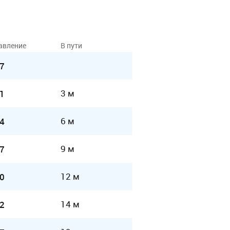
авление
В пути
7
3 м
1
6 м
4
9 м
7
12 м
0
14 м
2