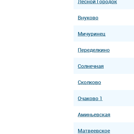
Лесной Городок
Внуково
Мичуринец
Переделкино
Солнечная
Сколково
Очаково 1
Аминьевская
Матвеевское