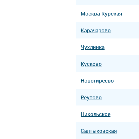
Москва-Курская
Карачарово
Чухлинка
Кусково
Новогиреево
Реутово
Никольское
Салтыковская