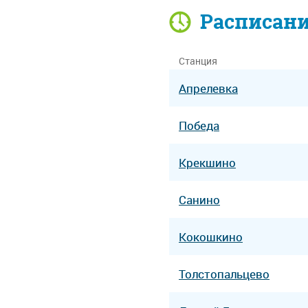
Расписан
Станция
Апрелевка
Победа
Крекшино
Санино
Кокошкино
Толстопальцево