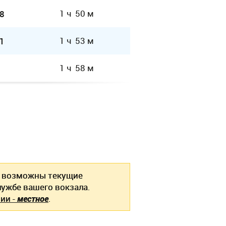
1 ч 50 м
8
1 ч 53 м
1
1 ч 58 м
возможны текущие
ужбе вашего вокзала.
ии -
местное
.