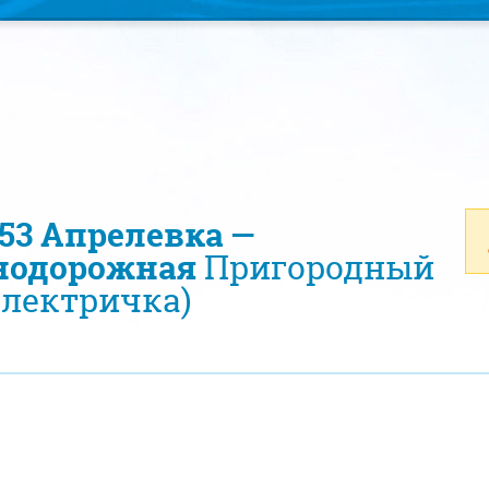
453 Апрелевка —
нодорожная
Пригородный
электричка)