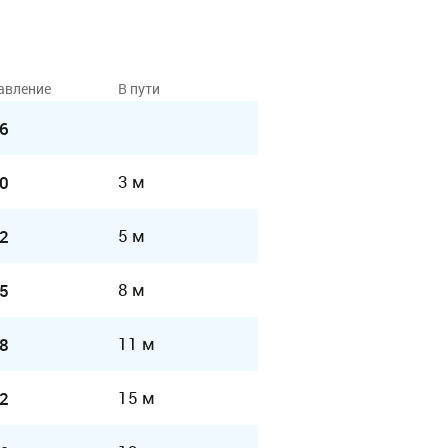
авление
В пути
6
3 м
0
5 м
2
8 м
5
11 м
8
15 м
2