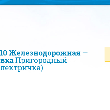
410 Железнодорожная —
вка
Пригородный
электричка)