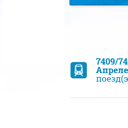
7409/7
Апреле
поезд(