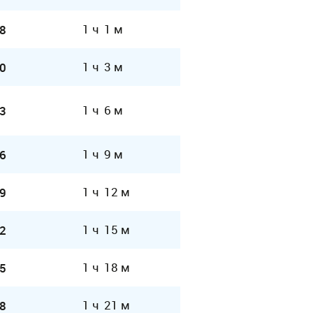
1 ч 1 м
8
1 ч 3 м
0
1 ч 6 м
3
1 ч 9 м
6
1 ч 12 м
9
1 ч 15 м
2
1 ч 18 м
5
1 ч 21 м
8