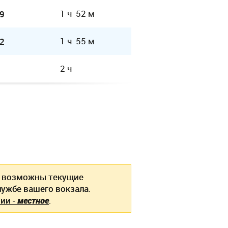
1 ч 52 м
9
1 ч 55 м
2
2 ч
возможны текущие
ужбе вашего вокзала.
ии -
местное
.