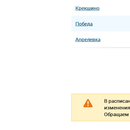
Крекшино
Победа
Апрелевка
В расписа
изменения
Обращаем 