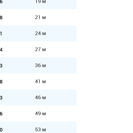
19 м
6
21 м
8
24 м
1
27 м
4
36 м
3
41 м
8
46 м
3
49 м
6
53 м
0