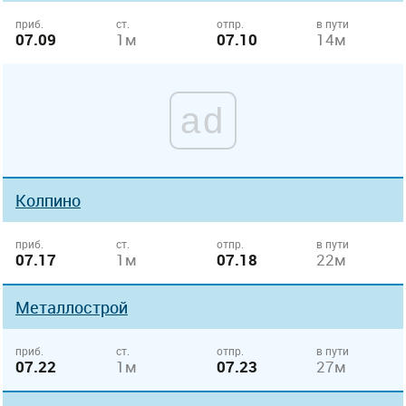
приб.
ст.
отпр.
в пути
07.09
1м
07.10
14м
ad
Колпино
приб.
ст.
отпр.
в пути
07.17
1м
07.18
22м
Металлострой
приб.
ст.
отпр.
в пути
07.22
1м
07.23
27м