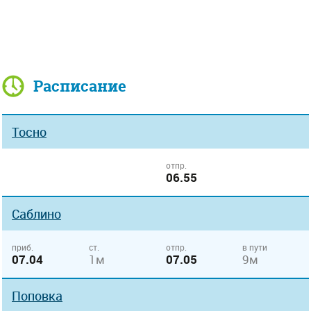
Расписание
Тосно
отпр.
06.55
Саблино
приб.
ст.
отпр.
в пути
07.04
1м
07.05
9м
Поповка