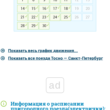
14
15
16
17
18
19
20
21
22
23
24
25
26
27
28
29
30
Показать весь график движения...
Показать все поезда Тосно — Санкт-Петербург
ad
Информация о расписании
пригородного поезда(электрички):