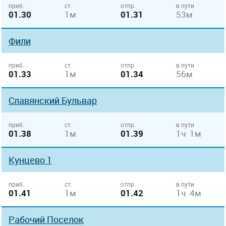
приб.
ст.
отпр.
в пути
01.30
1м
01.31
53м
Фили
приб.
ст.
отпр.
в пути
01.33
1м
01.34
56м
Славянский Бульвар
приб.
ст.
отпр.
в пути
01.38
1м
01.39
1ч 1м
Кунцево 1
приб.
ст.
отпр.
в пути
01.41
1м
01.42
1ч 4м
Рабочий Поселок