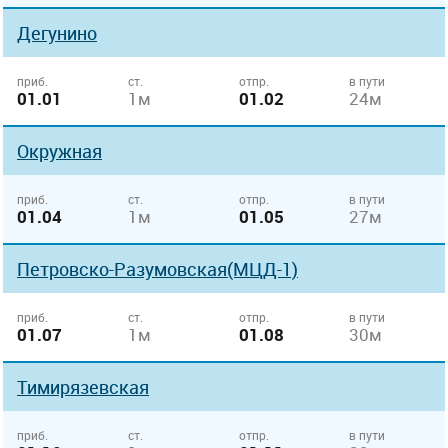
Дегунино
приб.
ст.
отпр.
в пути
01.01
1м
01.02
24м
Окружная
приб.
ст.
отпр.
в пути
01.04
1м
01.05
27м
Петровско-Разумовская(МЦД-1)
приб.
ст.
отпр.
в пути
01.07
1м
01.08
30м
Тимирязевская
приб.
ст.
отпр.
в пути