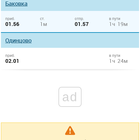
Баковка
приб.
ст.
отпр.
в пути
01.56
1м
01.57
1ч 19м
Одинцово
приб.
в пути
02.01
1ч 24м
ad