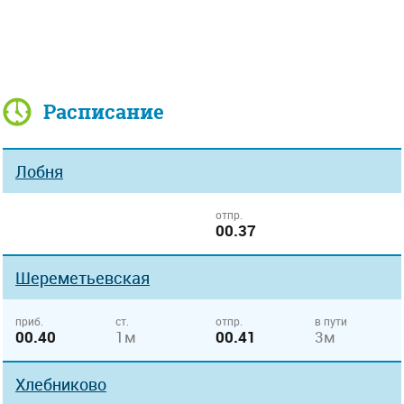
Расписание
Лобня
отпр.
00.37
Шереметьевская
приб.
ст.
отпр.
в пути
00.40
1м
00.41
3м
Хлебниково