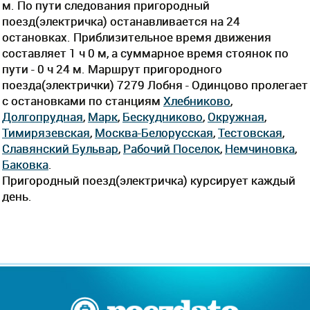
м. По пути следования пригородный
поезд(электричка) останавливается на 24
остановках. Приблизительное время движения
составляет 1 ч 0 м, а суммарное время стоянок по
пути - 0 ч 24 м. Маршрут пригородного
поезда(электрички) 7279 Лобня - Одинцово пролегает
c остановками по станциям
Хлебниково
,
Долгопрудная
,
Марк
,
Бескудниково
,
Окружная
,
Тимирязевская
,
Москва-Белорусская
,
Тестовская
,
Славянский Бульвар
,
Рабочий Поселок
,
Немчиновка
,
Баковка
.
Пригородный поезд(электричка) курсирует каждый
день.