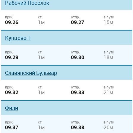
Рабочий Поселок
приб.
ст.
отпр.
в пути
09.26
1м
09.27
15м
Кунцево 1
приб.
ст.
отпр.
в пути
09.29
1м
09.30
18м
Славянский Бульвар
приб.
ст.
отпр.
в пути
09.32
1м
09.33
21м
Фили
приб.
ст.
отпр.
в пути
09.37
1м
09.38
26м