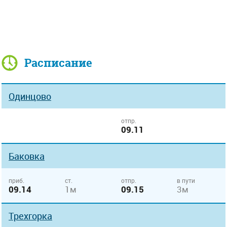
Расписание
Одинцово
отпр.
09.11
Баковка
приб.
ст.
отпр.
в пути
09.14
1м
09.15
3м
Трехгорка