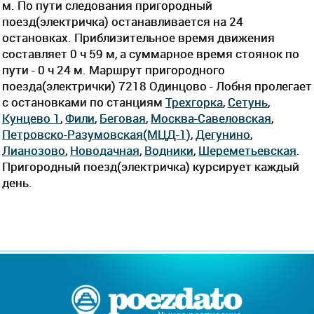
м. По пути следования пригородный
поезд(электричка) останавливается на 24
остановках. Приблизительное время движения
составляет 0 ч 59 м, а суммарное время стоянок по
пути - 0 ч 24 м. Маршрут пригородного
поезда(электрички) 7218 Одинцово - Лобня пролегает
c остановками по станциям
Трехгорка
,
Сетунь
,
Кунцево 1
,
Фили
,
Беговая
,
Москва-Савеловская
,
Петровско-Разумовская(МЦД-1)
,
Дегунино
,
Лианозово
,
Новодачная
,
Водники
,
Шереметьевская
.
Пригородный поезд(электричка) курсирует каждый
день.