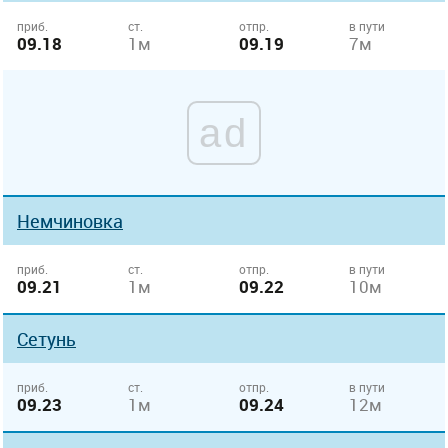
приб.
ст.
отпр.
в пути
09.18
1м
09.19
7м
ad
Немчиновка
приб.
ст.
отпр.
в пути
09.21
1м
09.22
10м
Сетунь
приб.
ст.
отпр.
в пути
09.23
1м
09.24
12м