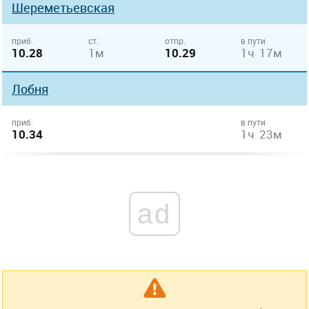
Шереметьевская
приб.
ст.
отпр.
в пути
10.28
1м
10.29
1ч 17м
Лобня
приб.
в пути
10.34
1ч 23м
ad