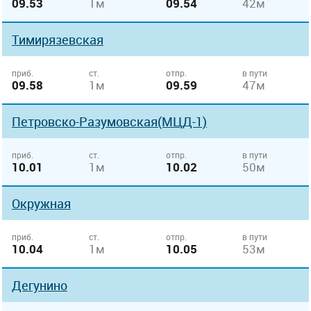
09.53
1м
09.54
42м
Тимирязевская
приб.
ст.
отпр.
в пути
09.58
1м
09.59
47м
Петровско-Разумовская(МЦД-1)
приб.
ст.
отпр.
в пути
10.01
1м
10.02
50м
Окружная
приб.
ст.
отпр.
в пути
10.04
1м
10.05
53м
Дегунино