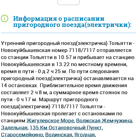
Информация о расписании
пригородного поезда(электрички):
Утренний пригородный поезд(электричка) Тольятти -
Новокуйбышевская номер 7118/7117 отправляется
со станции Тольятти в 10.57 и прибывает на станцию
Новокуйбышевская в 13.22 по местному времени,
время в пути - 0 д 2 ч 25 м. По пути следования
пригородный поезд(электричка) останавливается на
14 остановках. Приблизительное время движения
составляет 2 ч 8 м, а суммарное время стоянок по
пути - 0 ч 17 м. Маршрут пригородного
поезда(электрички) 7118/7117 Тольятти -
Новокуйбышевская пролегает c остановками по
станциям
Жигулевское Море
,
Волжская Жемчужина
,
Задельная
,
135 Км Остановочный Пункт
,
Старосемейкино
,
Водинская
,
Ягодная
,