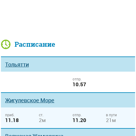
Расписание
Тольятти
отпр.
10.57
Жигулевское Море
приб.
ст.
отпр.
в пути
11.18
2м
11.20
21м