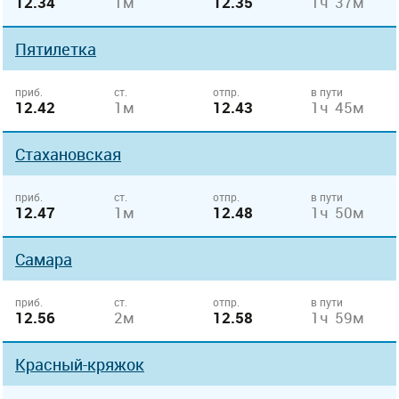
12.34
1м
12.35
1ч 37м
Пятилетка
приб.
ст.
отпр.
в пути
12.42
1м
12.43
1ч 45м
Стахановская
приб.
ст.
отпр.
в пути
12.47
1м
12.48
1ч 50м
Самара
приб.
ст.
отпр.
в пути
12.56
2м
12.58
1ч 59м
Красный-кряжок