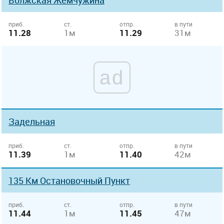
Волжская Жемчужина
приб.
ст.
отпр.
в пути
11.28
1м
11.29
31м
ad
Задельная
приб.
ст.
отпр.
в пути
11.39
1м
11.40
42м
135 Км Остановочный Пункт
приб.
ст.
отпр.
в пути
11.44
1м
11.45
47м