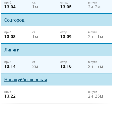
приб.
ст.
отпр.
в пути
13.04
1м
13.05
2ч 7м
Соцгород
приб.
ст.
отпр.
в пути
13.08
1м
13.09
2ч 11м
Липяги
приб.
ст.
отпр.
в пути
13.14
2м
13.16
2ч 17м
Новокуйбышевская
приб.
в пути
13.22
2ч 25м