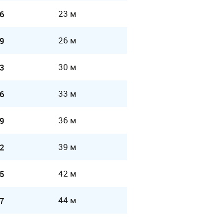
23 м
6
26 м
9
30 м
3
33 м
6
36 м
9
39 м
2
42 м
5
44 м
7