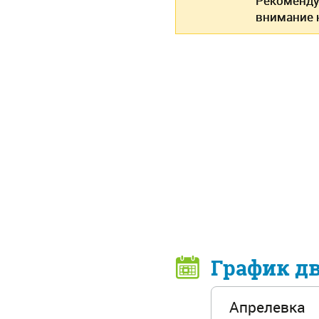
Рекоменду
внимание н
График д