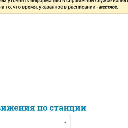
ем уточнять информацию в справочной службе вашег
а то, что
время, указанное в расписании -
местное
.
вижения по станции