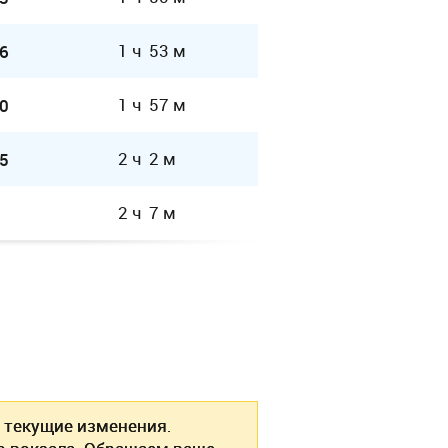
1 ч 53 м
6
1 ч 57 м
0
2 ч 2 м
5
2 ч 7 м
текущие изменения.