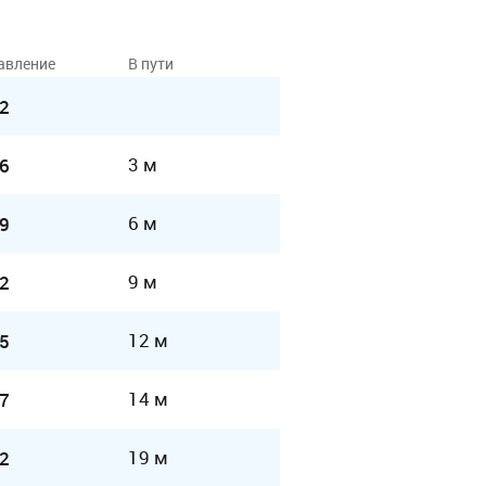
авление
В пути
2
3 м
6
6 м
9
9 м
2
12 м
5
14 м
7
19 м
2