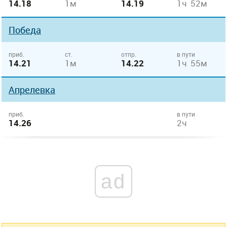
14.18
1м
14.19
1ч 52м
Победа
приб.
ст.
отпр.
в пути
14.21
1м
14.22
1ч 55м
Апрелевка
приб.
в пути
14.26
2ч
ad