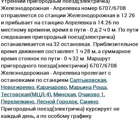
Утренний пригородный поезд(электричка)
Железнодорожная - Апрелевка номер 6707/6708
отправляется со станции Железнодорожная в 12.26
и прибывает на станцию Апрелевка в 14.26 по
местному времени, время в пути - 0 д 2 ч 0 м. По пути
следования пригородный поезд(электричка)
останавливается на 32 остановках. Приблизительное
время движения составляет 1 ч 28 м, а суммарное
время стоянок по пути - 0 ч 32 м. Маршрут
пригородного поезда(электрички) 6707/6708
Железнодорожная - Апрелевка пролегает c
остановками по станциям
Салтыковская
,
Новогиреево
,
Карачарово
,
Марьина Роща
,
Тестовская(МЦД-4)
,
Минская
,
Очаково 1
,
Переделкино
,
Лесной Городок
,
Санино
.
Пригородный поезд(электричка) курсирует не
каждый день, а по особому графику.