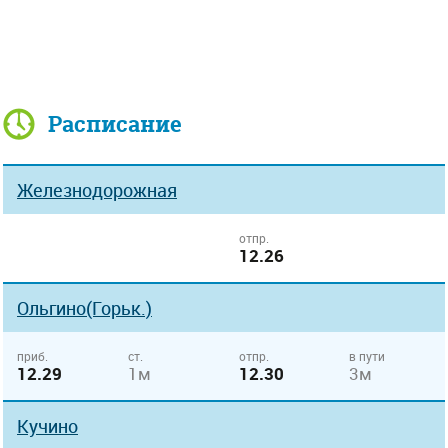
Расписание
Железнодорожная
отпр.
12.26
Ольгино(Горьк.)
приб.
ст.
отпр.
в пути
12.29
1м
12.30
3м
Кучино