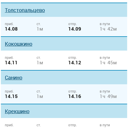
Толстопальцево
приб.
ст.
отпр.
в пути
14.08
1м
14.09
1ч 42м
Кокошкино
приб.
ст.
отпр.
в пути
14.11
1м
14.12
1ч 45м
Санино
приб.
ст.
отпр.
в пути
14.15
1м
14.16
1ч 49м
Крекшино
приб.
ст.
отпр.
в пути