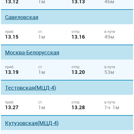
13.12
1м
13.13
46м
Савеловская
приб.
ст.
отпр.
в пути
13.15
1м
13.16
49м
Москва-Белорусская
приб.
ст.
отпр.
в пути
13.19
1м
13.20
53м
Тестовская(МЦД-4)
приб.
ст.
отпр.
в пути
13.27
1м
13.28
1ч 1м
Кутузовская(МЦД-4)