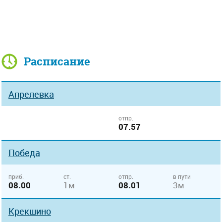
Расписание
Апрелевка
отпр.
07.57
Победа
приб.
ст.
отпр.
в пути
08.00
1м
08.01
3м
Крекшино