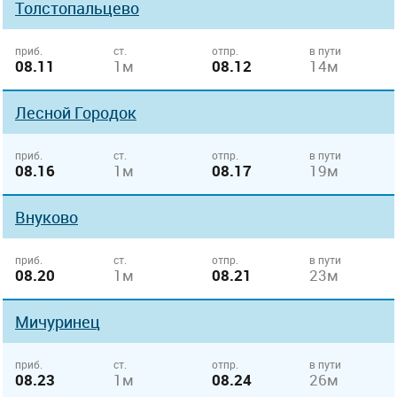
Толстопальцево
приб.
ст.
отпр.
в пути
08.11
1м
08.12
14м
Лесной Городок
приб.
ст.
отпр.
в пути
08.16
1м
08.17
19м
Внуково
приб.
ст.
отпр.
в пути
08.20
1м
08.21
23м
Мичуринец
приб.
ст.
отпр.
в пути
08.23
1м
08.24
26м