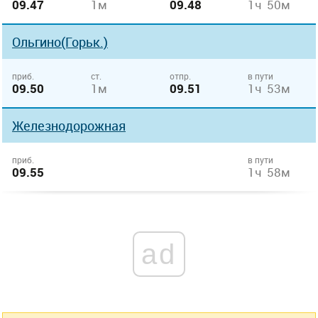
09.47
1м
09.48
1ч 50м
Ольгино(Горьк.)
приб.
ст.
отпр.
в пути
09.50
1м
09.51
1ч 53м
Железнодорожная
приб.
в пути
09.55
1ч 58м
ad