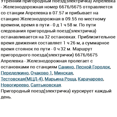
Утренний пригородный поезд(электричка) Апрелевка
- Железнодорожная номер 6676/6675 отправляется
со станции Апрелевка в 07.57 и прибывает на
станцию Железнодорожная в 09.55 по местному
времени, время в пути - 0 д 1 ч 58 м. По пути
следования пригородный поезд(электричка)
останавливается на 32 остановках. Приблизительное
время движения составляет 1 ч 26 м, а суммарное
время стоянок по пути - 0 ч 32 м. Маршрут
пригородного поезда(электрички) 6676/6675
Апрелевка - Железнодорожная пролегает c
остановками по станциям
Санино
,
Лесной Городок
,
Переделкино
,
Очаково 1
,
Минская
,
Тестовская(МЦД-4)
,
Марьина Роща
,
Карачарово
,
Новогиреево
,
Салтыковская
.
Пригородный поезд(электричка) курсирует каждый
день.