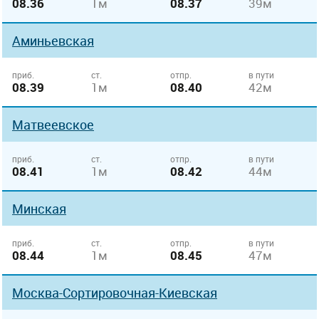
08.36
1м
08.37
39м
Аминьевская
приб.
ст.
отпр.
в пути
08.39
1м
08.40
42м
Матвеевское
приб.
ст.
отпр.
в пути
08.41
1м
08.42
44м
Минская
приб.
ст.
отпр.
в пути
08.44
1м
08.45
47м
Москва-Сортировочная-Киевская