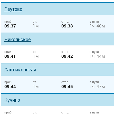
Реутово
приб.
ст.
отпр.
в пути
09.37
1м
09.38
1ч 40м
Никольское
приб.
ст.
отпр.
в пути
09.41
1м
09.42
1ч 44м
Салтыковская
приб.
ст.
отпр.
в пути
09.44
1м
09.45
1ч 47м
Кучино
приб.
ст.
отпр.
в пути